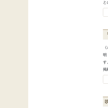
と
《
明
す
掲