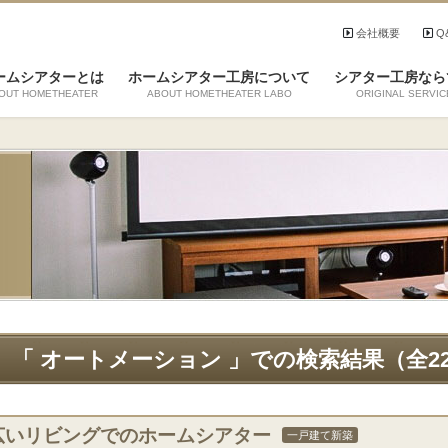
会社概要
Q
ームシアターとは
ホームシアター工房について
シアター工房なら
OUT HOMETHEATER
ABOUT HOMETHEATER LABO
ORIGINAL SERVIC
「 オートメーション 」での検索結果（全2
広いリビングでのホームシアター
一戸建て新築