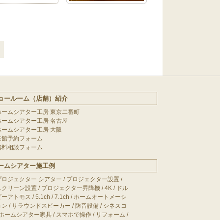
ョールーム（店舗）紹介
ホームシアター工房 東京二番町
ホームシアター工房 名古屋
ホームシアター工房 大阪
来館予約フォーム
無料相談フォーム
ームシアター施工例
プロジェクター シアター
/
プロジェクター設置
/
スクリーン設置
/
プロジェクター昇降機
/
4K
/
ドル
ビーアトモス
/
5.1ch
/
7.1ch
/
ホームオートメーシ
ョン
/
サラウンドスピーカー
/
防音設備
/
シネスコ
ホームシアター家具
/
スマホで操作
/
リフォーム
/