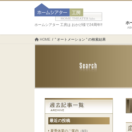
ホ
ホームシアター 工房は おかげ様で24周年!!
AB
HOME
” オートメーション ” の検索結果
最近の投稿
夏季休業のご案内
（8/3）