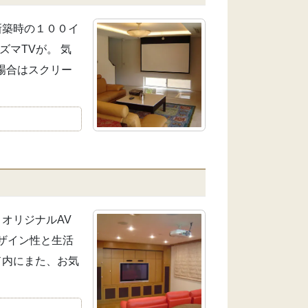
 新築時の１００イ
マTVが。 気
場合はスクリー
 オリジナルAV
ザイン性と生活
ド内にまた、お気