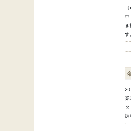
《
中
き
す
2
業
タ
調