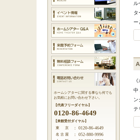
ル
タ
ー
《
中
ホームシアターに関する事なら何でも
お気軽にお問い合わせ下さい。
ン
【代表フリーダイヤル】
テ
0120-86-4649
【来館受付ダイヤル】
東 京
：
0120-86-4649
名 古 屋
：
052-880-9996