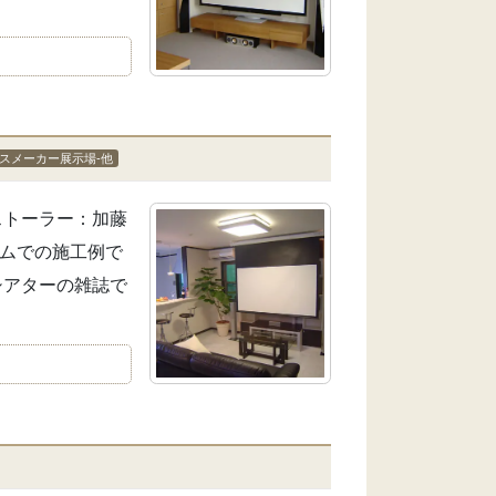
スメーカー展示場-他
ンストーラー：加藤
ームでの施工例で
シアターの雑誌で