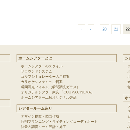
«
‹
20
21
22
ホームシアターとは
シ
ホームシアターのスタイル
サラウンドシステム
ゴルフシミュレーターのご提案
カラオケシステムのご提案
瞬間調光フィルム（瞬間調光ガラス）
オリジナルシアター家具 「CUUMA CINEMA」
ホームシアター工房オリジナル製品
ホ
シアタールーム造り
デザイン提案・図面作成
照明プランニング・ライティングコーディネート
防音＆調音ルーム設計・施工
/