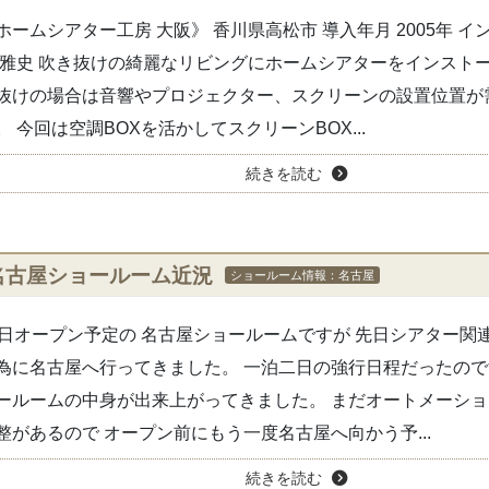
ホームシアター工房 大阪》 香川県高松市 導入年月 2005年 
 雅史 吹き抜けの綺麗なリビングにホームシアターをインストー
抜けの場合は音響やプロジェクター、スクリーンの設置位置が
。 今回は空調BOXを活かしてスクリーンBOX...
続きを読む
名古屋ショールーム近況
ショールーム情報：名古屋
0日オープン予定の 名古屋ショールームですが 先日シアター関
為に名古屋へ行ってきました。 一泊二日の強行日程だったので
ールームの中身が出来上がってきました。 まだオートメーシ
整があるので オープン前にもう一度名古屋へ向かう予...
続きを読む