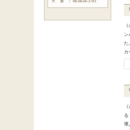
大 阪
：
06-6634-3703
《
ン
た
カ
《
る
導