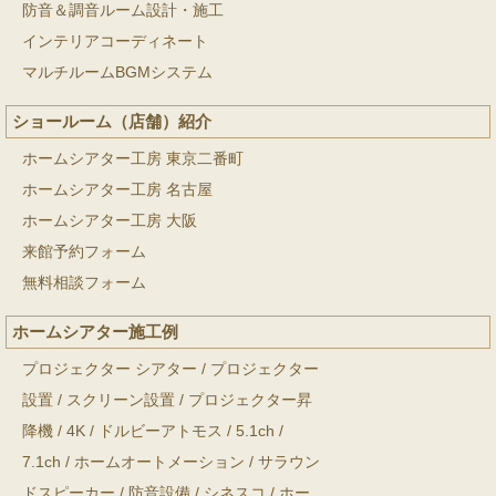
防音＆調音ルーム設計・施工
インテリアコーディネート
マルチルームBGMシステム
ショールーム（店舗）紹介
ホームシアター工房 東京二番町
ホームシアター工房 名古屋
ホームシアター工房 大阪
来館予約フォーム
無料相談フォーム
ホームシアター施工例
プロジェクター シアター
/
プロジェクター
設置
/
スクリーン設置
/
プロジェクター昇
降機
/
4K
/
ドルビーアトモス
/
5.1ch
/
7.1ch
/
ホームオートメーション
/
サラウン
ドスピーカー
/
防音設備
/
シネスコ
/
ホー