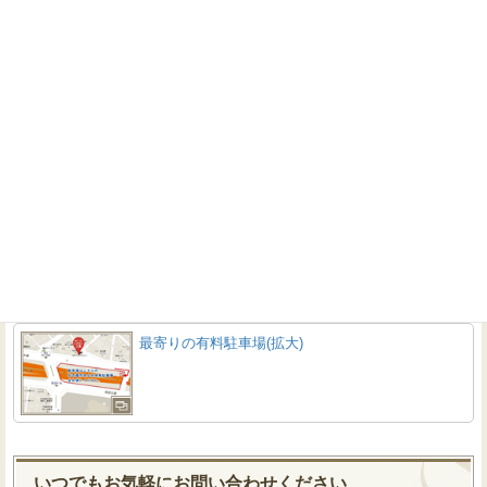
営業時間：10:00～18:00
定休日：毎週水曜日
電車でご来店の場合
：
地下鉄桜通線「吹上駅」6番出口から徒歩約5分
お車でご来店の場合
：
吹上東インターを降りてすぐ目の前中央分離帯にあります「吹上中央帯
駐車場」にお停め下さい。
【駐車券をお渡し致します。】
【外出していることもございますので、ご来店頂く際には
来館予約
フォーム
よりご予約頂くか、お電話でご確認ください】
最寄りの有料駐車場(拡大)
いつでもお気軽にお問い合わせください