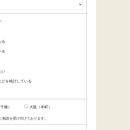
い
ある
いる
たい
などを検討している
（千種）
大阪（本町）
ご相談を受け付けております。