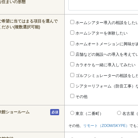
お住まいの形態
ご希望に当てはまる項目を選んで
ホームシアター導入の相談をした
ください(複数選択可能)
ホームシアターを体験したい
ホームオートメーションに興味が
店舗などの施設への導入を考えて
カラオケも一緒に導入してみたい
ゴルフシミュレーターの相談をし
シアターリフォーム（防音工事）
その他
来館ショールーム
必須
東京（二番町）
名古屋
その他、
リモート（ZOOM/SKYPE）
でも