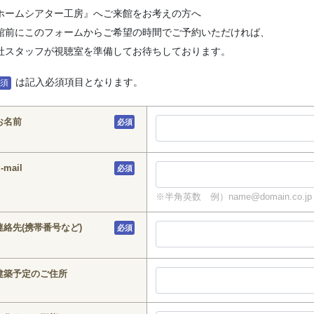
ホームシアター工房』へご来館をお考えの方へ
館前にこのフォームからご希望の時間でご予約いただければ、
社スタッフが視聴室を準備してお待ちしております。
は記入必須項目となります。
必須
お名前
必須
-mail
必須
※半角英数 例）name@domain.co.jp
連絡先(携帯番号など)
必須
建築予定のご住所