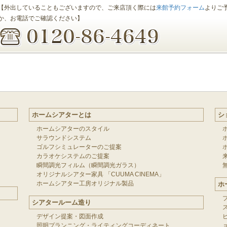
【外出していることもございますので、ご来店頂く際には
来館予約フォーム
よりご
か、お電話でご確認ください】
ホームシアターとは
シ
ホームシアターのスタイル
サラウンドシステム
ゴルフシミュレーターのご提案
カラオケシステムのご提案
瞬間調光フィルム（瞬間調光ガラス）
オリジナルシアター家具 「CUUMA CINEMA」
ホームシアター工房オリジナル製品
ホ
シアタールーム造り
デザイン提案・図面作成
照明プランニング・ライティングコーディネート