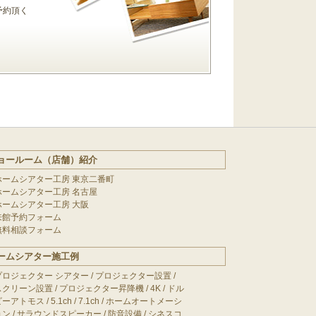
予約頂く
ョールーム（店舗）紹介
ホームシアター工房 東京二番町
ホームシアター工房 名古屋
ホームシアター工房 大阪
来館予約フォーム
無料相談フォーム
ームシアター施工例
プロジェクター シアター
/
プロジェクター設置
/
スクリーン設置
/
プロジェクター昇降機
/
4K
/
ドル
ビーアトモス
/
5.1ch
/
7.1ch
/
ホームオートメーシ
ョン
/
サラウンドスピーカー
/
防音設備
/
シネスコ