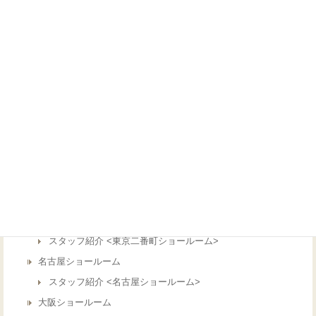
サラウンドシステム
ゴルフシミュレーター/インドアゴルフ
カラオケシステム
シアター＋αのご提案
ホームシアターとは
オリジナルシアター家具
瞬間調光フィルム
シアター工房おすすめ製品
ショールーム（店舗）紹介
東京ショールーム
スタッフ紹介 <東京二番町ショールーム>
名古屋ショールーム
スタッフ紹介 <名古屋ショールーム>
大阪ショールーム