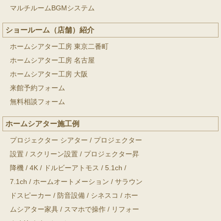
マルチルームBGMシステム
ショールーム（店舗）紹介
ホームシアター工房 東京二番町
ホームシアター工房 名古屋
ホームシアター工房 大阪
来館予約フォーム
無料相談フォーム
ホームシアター施工例
プロジェクター シアター
/
プロジェクター
設置
/
スクリーン設置
/
プロジェクター昇
降機
/
4K
/
ドルビーアトモス
/
5.1ch
/
7.1ch
/
ホームオートメーション
/
サラウン
ドスピーカー
/
防音設備
/
シネスコ
/
ホー
ムシアター家具
/
スマホで操作
/
リフォー