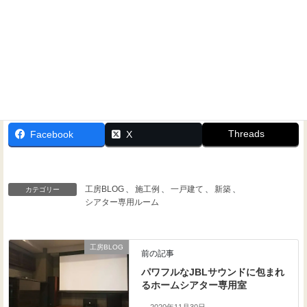
Threads
Facebook
X
工房BLOG
、
施工例
、
一戸建て
、
新築
、
カテゴリー
シアター専用ルーム
工房BLOG
前の記事
パワフルなJBLサウンドに包まれ
るホームシアター専用室