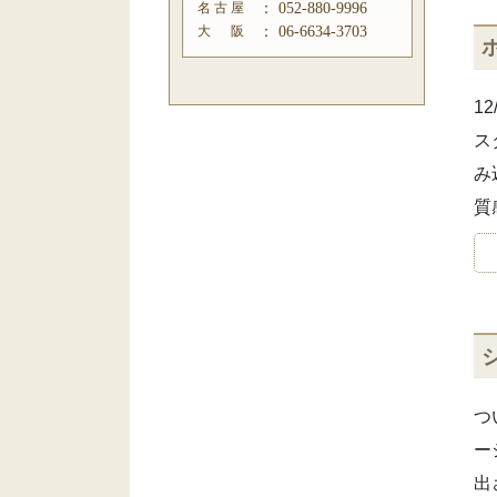
名 古 屋
：
052-880-9996
大 阪
：
06-6634-3703
1
ス
み
質
つ
ー
出