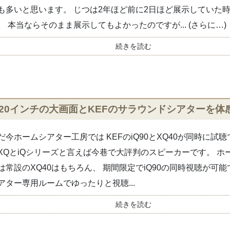
も多いと思います。 じつは2年ほど前に2日ほど展示していた
。 本当ならそのまま展示してもよかったのですが... (さらに…)
続きを読む
120インチの大画面とKEFのサラウンドシアターを
だ今ホームシアター工房では KEFのiQ90とXQ40が同時に試聴
XQとiQシリーズと言えば今巷で大評判のスピーカーです。 ホ
は常設のXQ40はもちろん、 期間限定でiQ90の同時視聴が可能
アター専用ルームでゆったりと視聴...
続きを読む