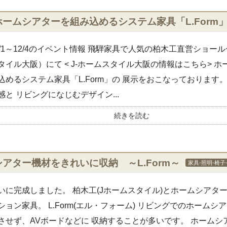
ホームシアターを組み込めるシステム家具「L.Form
2/1～12/4のイベント情報 飛騨家具で人気の柏木工直営ショール
タイル大阪）にて < J-ホームスタイル大阪の情報はこちら> 
込めるシステム家具「L.Form」の 展示をおこなっております
感と リビングになじむデザイン...
続きを読む
シアター機材をきれいに収納 ～L.Form～
家具-照明-椅子
いに完成しました。 柏木工(Jホームスタイル)とホームシアタ
ション家具。 L.Form(エル・フォーム) リビングでのホームシ
させず、AVボードなどに 収納することが多いです。 ホームシ