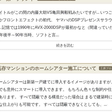
イトルがこの間の内藤大助VS亀田興毅戦みたいですが... いつ
かフロントエフェクトの初代、 ヤマハのDSPプレゼンスサラ
.. 記憶では1990年にAVX-2000DSPが最初かなと（間違っ
0年後半～90年当時、ソフトと言...
続きを読む
既存マンションのホームシアター施工について
工房ブロ
ームシアターは新築一戸建てに導入するイメージがありますが
でも意外にスマートに導入できます。 もちろん色々な制約や
あります。 すべて隠蔽できる構造だった場合は まるで建築時
な仕上がりも可能です。 すべては隠蔽できなくとしても、...