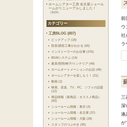
ホームシアター工房 名古屋ショール
ームがリニューアルしました！
（6/24）
前
カテゴリー
ウ
工房BLOG (807)
社
ピックアップ (18)
ラ
防音/調音工事がわかる (65)
インストーラーのお仕事 (376)
BGMシステム (14)
家具/照明/椅子/インテリア (49)
ホームオートメーションのお話 (46)
ホームシアターを楽しもう！ (21)
動画 (2)
映画、音楽、TV、PC、ソフトの話題
(12)
三
商品情報（新商品・オススメ商品）
(83)
深
ショールーム情報：東京 (3)
ショールーム情報：名古屋 (37)
液
ショールーム情報：大阪 (28)
が
スタッフのつぶやき (95)