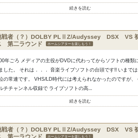
続きを読む
挑戦者（？）DOLBY PLⅡZ/Audyssey DSX 
ス 第二ラウンド
ホームシアターを楽しもう！
000年ごろ メディアの主役がDVDに代わってからソフトの種
ました。 それは．．． 音楽ライブソフトの台頭です!! いまで
位の常連です。 VHS/LD時代には考えられなかったのですが、
ルチチャンネル収録で ライブソフトの高...
続きを読む
挑戦者（？）DOLBY PLⅡZ/Audyssey DSX 
ス 第一ラウンド
ホームシアターを楽しもう！