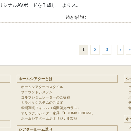
リジナルAVボードを作成し、 よりス...
続きを読む
1
2
3
›
»
ホームシアターとは
シ
ホームシアターのスタイル
サラウンドシステム
ゴルフシミュレーターのご提案
カラオケシステムのご提案
瞬間調光フィルム（瞬間調光ガラス）
オリジナルシアター家具 「CUUMA CINEMA」
ホームシアター工房オリジナル製品
ホ
シアタールーム造り