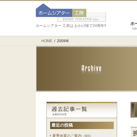
ホ
ホームシアター 工房は おかげ様で24周年!!
AB
HOME
2009年
最近の投稿
夏季休業のご案内
（8/3）