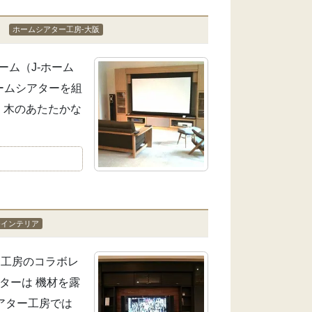
」
ホームシアター工房-大阪
ーム（J-ホーム
ホームシアターを組
。 木のあたたかな
-インテリア
ー工房のコラボレ
アターは 機材を露
アター工房では