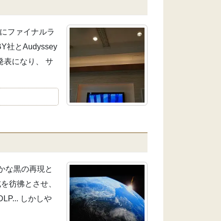
いにファイナルラ
社とAudyssey
発表になり、 サ
らかな黒の再現と
式を彷彿とさせ、
... しかしや