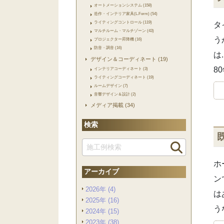
オートメーションシステム (158)
造作・インテリア家具(L.Form) (54)
ライティングコントロール (119)
タ
マルチルーム・マルチゾーン (43)
う
プロジェクター昇降機 (16)
防音・調音 (16)
は
デザイン＆コーディネート (19)
8
インテリアコーディネート (3)
ライティングコーディネート (19)
ルームデザイン (7)
音響デザイン＆設計 (2)
メディア掲載 (34)
検索
ホ
アーカイブ
ン
2026年 (4)
は
2025年 (16)
う
2024年 (15)
2023年 (38)