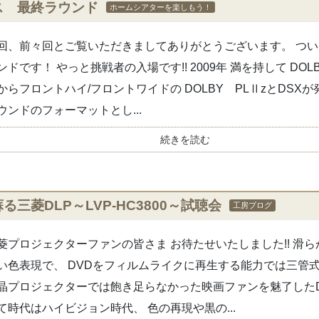
ス 最終ラウンド
ホームシアターを楽しもう！
回、前々回とご覧いただきましてありがとうございます。 つ
ンドです！ やっと挑戦者の入場です!! 2009年 満を持して DOLBY
からフロントハイ/フロントワイドの DOLBY PLⅡzとDSXが
ウンドのフォーマットとし...
続きを読む
蘇る三菱DLP～LVP-HC3800～試聴会
工房ブログ
菱プロジェクターファンの皆さま お待たせいたしました!! 滑
い色表現で、 DVDをフィルムライクに再生する能力では三管
晶プロジェクターでは飽き足らなかった映画ファンを魅了したDLP
て時代はハイビジョン時代、 色の再現や黒の...