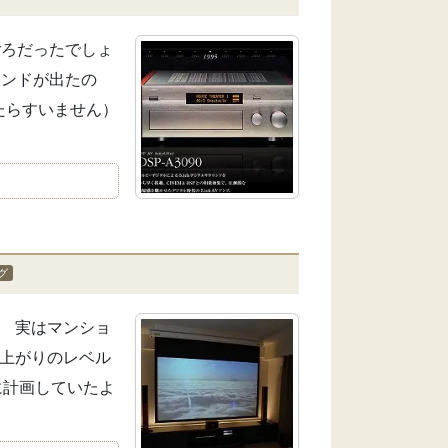
ごろだったでしょ
ウンドが出たの
ていたらすいません）
グ
、 実はマンショ
仕上がりのレベル
に計画していたよ