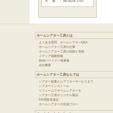
大 阪
：
06-6634-3703
ホームシアター工房とは
よくある質問 ホームシアターQ&A
ホームシアター工房の仕事
ホームシアター工房の信頼と実績
メディア掲載情報
BtoBパートナー様募集
会社概要
ホームシアター工房ならでは
シアター提案からアフターサービスまで
シアターインストール
リフォームでホームシアターを
シアター工房オリジナル製品
5年間延長保証
ホームシアターの完成フロー