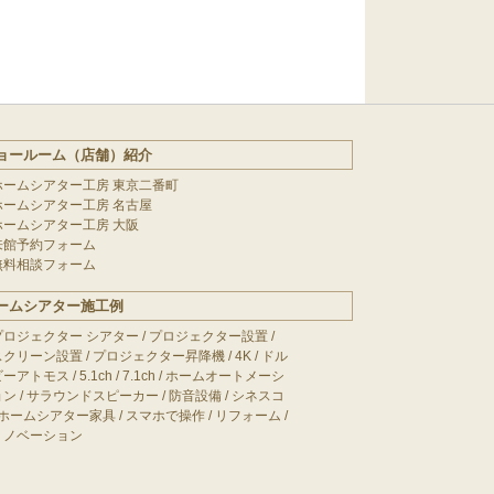
ョールーム（店舗）紹介
ホームシアター工房 東京二番町
ホームシアター工房 名古屋
ホームシアター工房 大阪
来館予約フォーム
無料相談フォーム
ームシアター施工例
プロジェクター シアター
/
プロジェクター設置
/
スクリーン設置
/
プロジェクター昇降機
/
4K
/
ドル
ビーアトモス
/
5.1ch
/
7.1ch
/
ホームオートメーシ
ョン
/
サラウンドスピーカー
/
防音設備
/
シネスコ
ホームシアター家具
/
スマホで操作
/
リフォーム
/
リノベーション