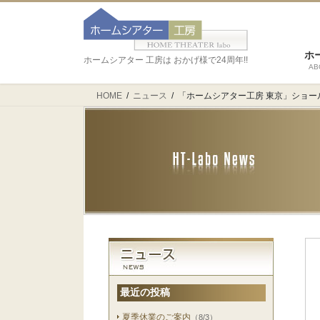
ホ
ホームシアター 工房は おかげ様で24周年!!
AB
HOME
ニュース
「ホームシアター工房 東京」ショー
最近の投稿
夏季休業のご案内
（8/3）