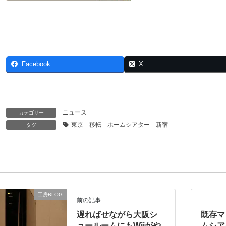
Facebook
X
ニュース
カテゴリー
東京 移転 ホームシアター 新宿
タグ
工房BLOG
前の記事
遅ればせながら大阪シ
既存マ
ョールームにもWiiがや
ムシア