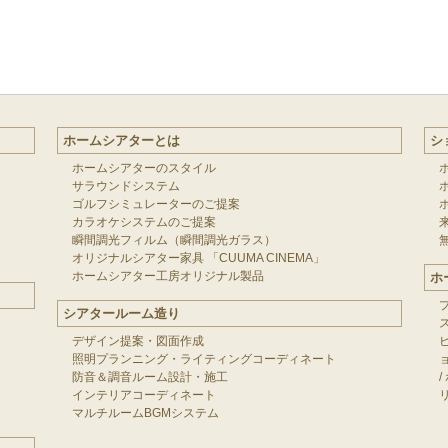
ホームシアターとは
シ
ホームシアターのスタイル
サラウンドシステム
ゴルフシミュレーターのご提案
カラオケシステムのご提案
瞬間調光フィルム（瞬間調光ガラス）
オリジナルシアター家具 「CUUMA CINEMA」
ホームシアター工房オリジナル製品
ホ
シアタールーム造り
デザイン提案・図面作成
照明プランニング・ライティングコーディネート
防音＆調音ルーム設計・施工
/
インテリアコーディネート
マルチルームBGMシステム