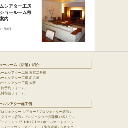
ムシアター工房
ショールーム移
案内
年12月8日
ョールーム（店舗）紹介
ホームシアター工房 東京二番町
ホームシアター工房 名古屋
ホームシアター工房 大阪
来館予約フォーム
無料相談フォーム
ームシアター施工例
プロジェクター シアター
/
プロジェクター設置
/
スクリーン設置
/
プロジェクター昇降機
/
4K
/
ドル
ビーアトモス
/
5.1ch
/
7.1ch
/
ホームオートメーシ
ョン
/
サラウンドスピーカー
/
防音設備
/
シネスコ