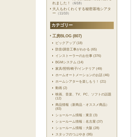
れました！
（6/18）
大人もわくわくする秘密基地シアタ
ー
（11/10）
カテゴリー
工房BLOG (807)
ピックアップ (18)
防音/調音工事がわかる (65)
インストーラーのお仕事 (376)
BGMシステム (14)
家具/照明/椅子/インテリア (49)
ホームオートメーションのお話 (46)
ホームシアターを楽しもう！ (21)
動画 (2)
映画、音楽、TV、PC、ソフトの話題
(12)
商品情報（新商品・オススメ商品）
(83)
ショールーム情報：東京 (3)
ショールーム情報：名古屋 (37)
ショールーム情報：大阪 (28)
スタッフのつぶやき (95)