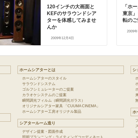
120インチの大画面と
「ホー
KEFのサラウンドシア
東京」
ターを体感してみませ
転のご
んか
2009
2009年12月4日
ホームシアターとは
シ
ホームシアターのスタイル
サラウンドシステム
ゴルフシミュレーターのご提案
カラオケシステムのご提案
瞬間調光フィルム（瞬間調光ガラス）
オリジナルシアター家具 「CUUMA CINEMA」
ホームシアター工房オリジナル製品
ホ
シアタールーム造り
デザイン提案・図面作成
照明プランニング・ライティングコーディネート