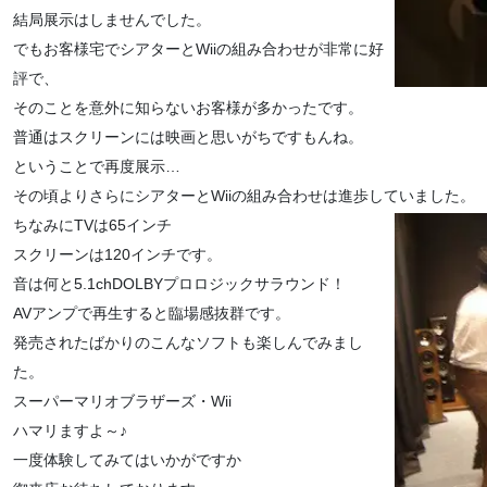
結局展示はしませんでした。
でもお客様宅でシアターとWiiの組み合わせが非常に好
評で、
そのことを意外に知らないお客様が多かったです。
普通はスクリーンには映画と思いがちですもんね。
ということで再度展示…
その頃よりさらにシアターとWiiの組み合わせは進歩していました。
ちなみにTVは65インチ
スクリーンは120インチです。
音は何と5.1chDOLBYプロロジックサラウンド！
AVアンプで再生すると臨場感抜群です。
発売されたばかりのこんなソフトも楽しんでみまし
た。
スーパーマリオブラザーズ・Wii
ハマリますよ～♪
一度体験してみてはいかがですか