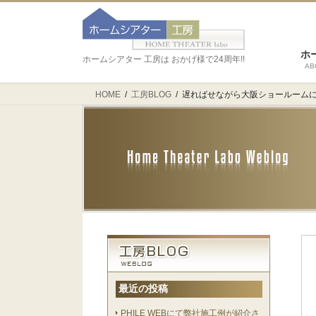
ホ
ホームシアター 工房は おかげ様で24周年!!
AB
HOME
工房BLOG
遅ればせながら大阪ショールームに
最近の投稿
PHILE WEBにて弊社施工例が紹介さ