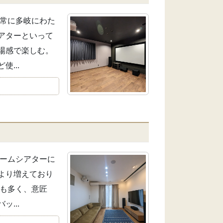
非常に多岐にわた
アターといって
場感で楽しむ。
...
ホームシアターに
より増えており
とも多く、意匠
...