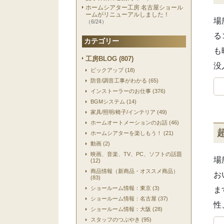
ホームシアター工房 名古屋ショール
ームがリニューアルしました！
場
（6/24）
る
カテゴリー
も
工房BLOG (807)
没
ピックアップ (18)
防音/調音工事がわかる (65)
インストーラーのお仕事 (376)
BGMシステム (14)
家具/照明/椅子/インテリア (49)
ホームオートメーションのお話 (46)
ホームシアターを楽しもう！ (21)
動画 (2)
映画、音楽、TV、PC、ソフトの話題
場
(12)
商品情報（新商品・オススメ商品）
お
(83)
ショールーム情報：東京 (3)
ま
ショールーム情報：名古屋 (37)
性
ショールーム情報：大阪 (28)
スタッフのつぶやき (95)