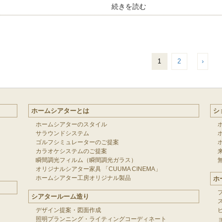
続きを読む
1
2
›
ホームシアターとは
シ
ホームシアターのスタイル
サラウンドシステム
ゴルフシミュレーターのご提案
カラオケシステムのご提案
瞬間調光フィルム（瞬間調光ガラス）
オリジナルシアター家具 「CUUMA CINEMA」
ホームシアター工房オリジナル製品
ホ
シアタールーム造り
デザイン提案・図面作成
照明プランニング・ライティングコーディネート