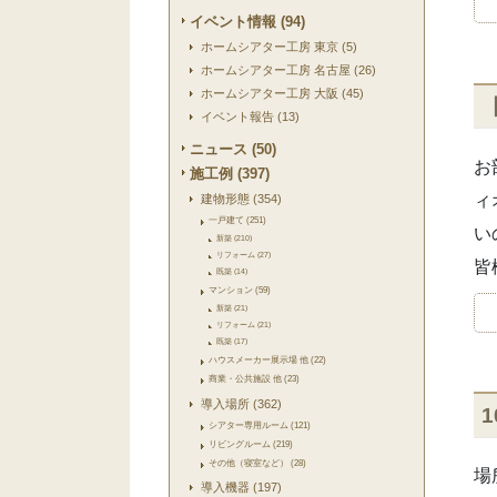
イベント情報 (94)
ホームシアター工房 東京 (5)
ホームシアター工房 名古屋 (26)
ホームシアター工房 大阪 (45)
イベント報告 (13)
ニュース (50)
お
施工例 (397)
ィ
建物形態 (354)
一戸建て (251)
い
新築 (210)
リフォーム (27)
皆
既築 (14)
マンション (59)
新築 (21)
リフォーム (21)
既築 (17)
ハウスメーカー展示場 他 (22)
商業・公共施設 他 (23)
導入場所 (362)
シアター専用ルーム (121)
リビングルーム (219)
その他（寝室など） (28)
場
導入機器 (197)