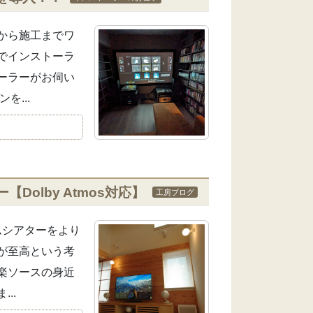
から施工までワ
でインストーラ
ーラーがお伺い
...
olby Atmos対応】
工房ブログ
ムシアターをより
が至高という考
楽ソースの身近
..