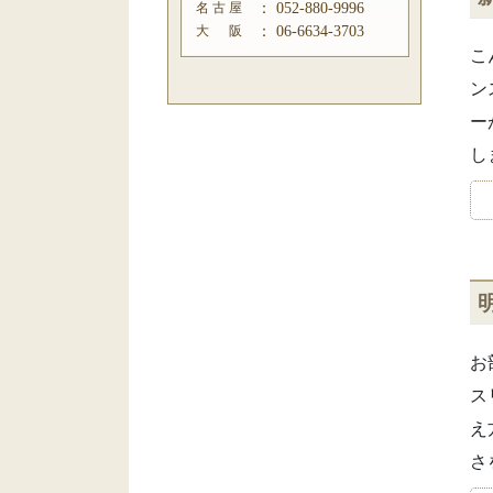
名 古 屋
：
052-880-9996
大 阪
：
06-6634-3703
こ
ン
ー
し
お
ス
え
さ