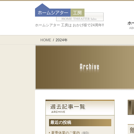
ホ
ホームシアター 工房は おかげ様で24周年!!
AB
HOME
2024年
最近の投稿
夏季休業のご案内
（8/3）