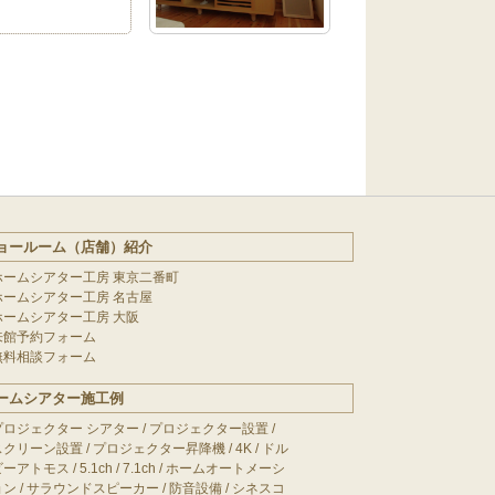
ョールーム（店舗）紹介
ホームシアター工房 東京二番町
ホームシアター工房 名古屋
ホームシアター工房 大阪
来館予約フォーム
無料相談フォーム
ームシアター施工例
プロジェクター シアター
/
プロジェクター設置
/
スクリーン設置
/
プロジェクター昇降機
/
4K
/
ドル
ビーアトモス
/
5.1ch
/
7.1ch
/
ホームオートメーシ
ョン
/
サラウンドスピーカー
/
防音設備
/
シネスコ