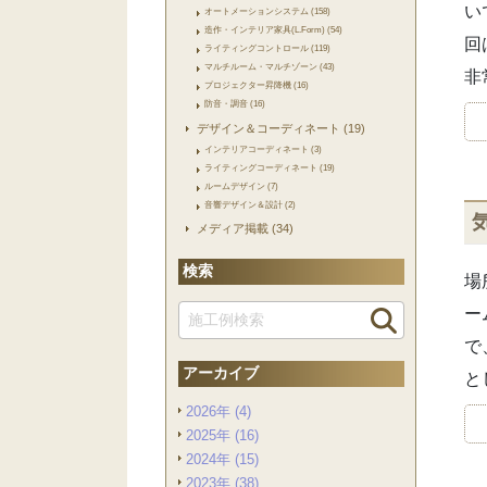
い
オートメーションシステム (158)
造作・インテリア家具(L.Form) (54)
回
ライティングコントロール (119)
マルチルーム・マルチゾーン (43)
非
プロジェクター昇降機 (16)
防音・調音 (16)
デザイン＆コーディネート (19)
インテリアコーディネート (3)
ライティングコーディネート (19)
ルームデザイン (7)
音響デザイン＆設計 (2)
メディア掲載 (34)
検索
場
ー
で
アーカイブ
と
2026年 (4)
2025年 (16)
2024年 (15)
2023年 (38)