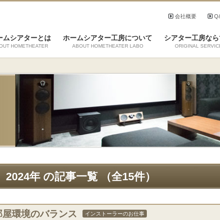
会社概要
Q
ームシアターとは
ホームシアター工房について
シアター工房なら
OUT HOMETHEATER
ABOUT HOMETHEATER LABO
ORIGINAL SERVIC
2024年 の記事一覧 （全15件）
部屋環境のバランス
インストーラーのお仕事