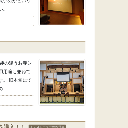
良いのかという
..
は趣の違うお寺シ
用用途も兼ねて
す。 旧本堂にて
..
を導入！！
インストーラーのお仕事