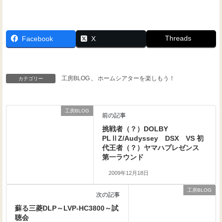
Threads
Facebook
X
工房BLOG
、
ホームシアターを楽しもう！
カテゴリー
工房BLOG
前の記事
挑戦者（？）DOLBY
PLⅡZ/Audyssey DSX VS 初
代王者（？）ヤマハプレゼンス
第一ラウンド
2009年12月18日
工房BLOG
次の記事
蘇る三菱DLP～LVP-HC3800～試
聴会