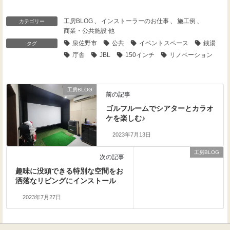
工房BLOG
、
インストーラーのお仕事
、
施工例
、
カテゴリー
商業・公共施設 他
泉佐野市
公共
イベントスペース
銭湯
タグ
庁舎
JBL
150インチ
リノベーション
工房BLOG
前の記事
ゴルフルームでシアターとカラオ
ケを楽しむ♪
2023年7月13日
工房BLOG
次の記事
趣味に没頭できる特別な空間をお
洒落なリビングにインストール
2023年7月27日