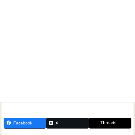
再生機器 SONY UBP-X700
ホームシアターに関するご相談なら、いつでもお気軽にお
問い合わせください！
Threads
Facebook
X