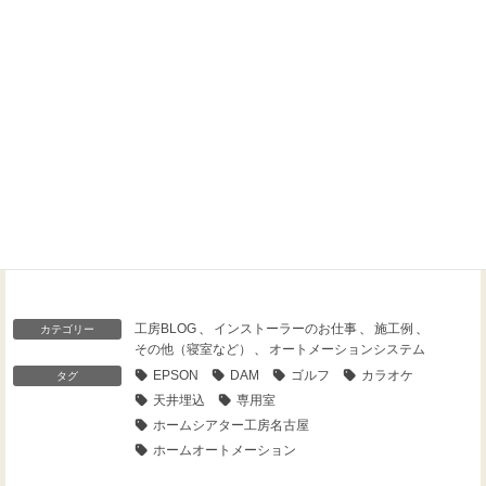
Threads
Facebook
X
工房BLOG
、
インストーラーのお仕事
、
施工例
、
カテゴリー
その他（寝室など）
、
オートメーションシステム
EPSON
DAM
ゴルフ
カラオケ
タグ
天井埋込
専用室
ホームシアター工房名古屋
ホームオートメーション