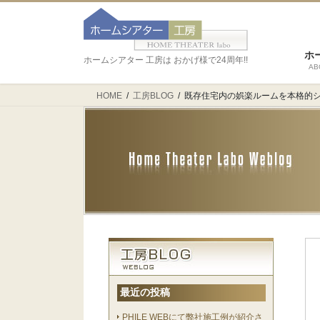
ホ
ホームシアター 工房は おかげ様で24周年!!
AB
HOME
工房BLOG
既存住宅内の娯楽ルームを本格的
最近の投稿
PHILE WEBにて弊社施工例が紹介さ