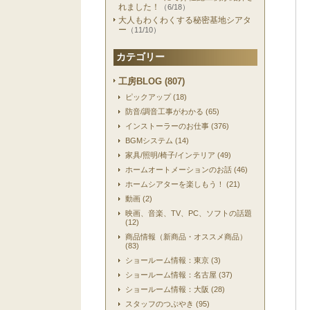
れました！
（6/18）
大人もわくわくする秘密基地シアタ
ー
（11/10）
カテゴリー
工房BLOG (807)
ピックアップ (18)
防音/調音工事がわかる (65)
インストーラーのお仕事 (376)
BGMシステム (14)
家具/照明/椅子/インテリア (49)
ホームオートメーションのお話 (46)
ホームシアターを楽しもう！ (21)
動画 (2)
映画、音楽、TV、PC、ソフトの話題
(12)
商品情報（新商品・オススメ商品）
(83)
ショールーム情報：東京 (3)
ショールーム情報：名古屋 (37)
ショールーム情報：大阪 (28)
スタッフのつぶやき (95)