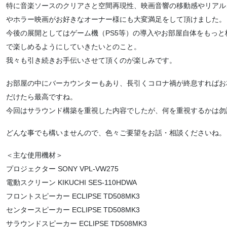
特に音楽ソースのクリアさと空間再現性、映画音響の移動感やリアル
やホラー映画がお好きなオーナー様にも大変満足をして頂けました。
今後の展開としてはゲーム機（PS5等）の導入やお部屋自体をもっ
で楽しめるようにしていきたいとのこと。
我々も引き続きお手伝いさせて頂くのが楽しみです。
お部屋の中にバーカウンターもあり、長引くコロナ禍が終息すればお
だけたら最高ですね。
今回はサラウンド構築を重視した内容でしたが、何を重視するかは勿
どんな事でも構いませんので、色々ご要望をお話・相談くださいね。
＜主な使用機材＞
プロジェクター SONY VPL-VW275
電動スクリーン KIKUCHI SES-110HDWA
フロントスピーカー ECLIPSE TD508MK3
センタースピーカー ECLIPSE TD508MK3
サラウンドスピーカー ECLIPSE TD508MK3