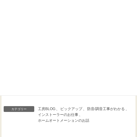
Threads
Facebook
X
工房BLOG
、
ピックアップ
、
防音/調音工事がわかる
、
カテゴリー
インストーラーのお仕事
、
ホームオートメーションのお話