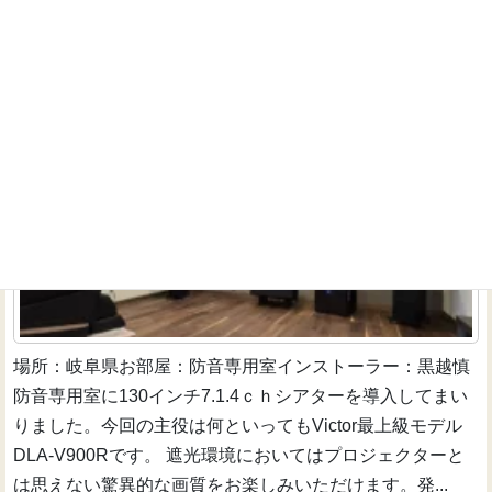
最上級プロジェクターと張り込みスクリーンで究極の
没入感を♪
インストーラーのお仕事
場所：岐阜県お部屋：防音専用室インストーラー：黒越慎
防音専用室に130インチ7.1.4ｃｈシアターを導入してまい
りました。今回の主役は何といってもVictor最上級モデル
DLA-V900Rです。 遮光環境においてはプロジェクターと
は思えない驚異的な画質をお楽しみいただけます。発...