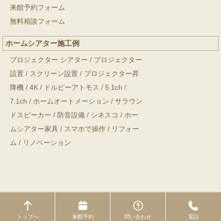
来館予約フォーム
無料相談フォーム
ホームシアター施工例
プロジェクター シアター
/
プロジェクター
設置
/
スクリーン設置
/
プロジェクター昇
降機
/
4K
/
ドルビーアトモス
/
5.1ch
/
7.1ch
/
ホームオートメーション
/
サラウン
ドスピーカー
/
防音設備
/
シネスコ
/
ホー
ムシアター家具
/
スマホで操作
/
リフォー
ム
/
リノベーション
Copyright © ホームシアター工房 All Rights Reserved.
トップへ
来館予約
問い合わせ
電話