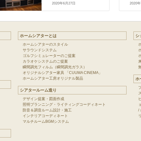
2020年6月27日
2020
ホームシアターとは
シ
ホームシアターのスタイル
サラウンドシステム
ゴルフシミュレーターのご提案
カラオケシステムのご提案
瞬間調光フィルム（瞬間調光ガラス）
オリジナルシアター家具 「CUUMA CINEMA」
ホームシアター工房オリジナル製品
ホ
シアタールーム造り
デザイン提案・図面作成
照明プランニング・ライティングコーディネート
防音＆調音ルーム設計・施工
/
インテリアコーディネート
マルチルームBGMシステム