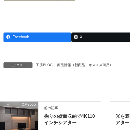
Facebook
X
工房BLOG
、
商品情報（新商品・オススメ商品）
カテゴリー
工房BLOG
前の記事
拘りの壁面収納で4K110
光を遮
インチシアター
アター