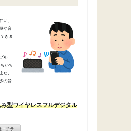
伴い、
量や音
えてきま
ブル
いちいち
また、
少の音
込み型ワイヤレスフルデジタル
例はコチラ