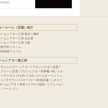
年7月25日
ョールーム（店舗）紹介
ホームシアター工房 東京二番町
ホームシアター工房 名古屋
ホームシアター工房 大阪
来館予約フォーム
無料相談フォーム
ームシアター施工例
プロジェクター シアター
/
プロジェクター設置
/
スクリーン設置
/
プロジェクター昇降機
/
4K
/
ドル
ビーアトモス
/
5.1ch
/
7.1ch
/
ホームオートメーシ
ョン
/
サラウンドスピーカー
/
防音設備
/
シネスコ
ホームシアター家具
/
スマホで操作
/
リフォーム
/
リノベーション