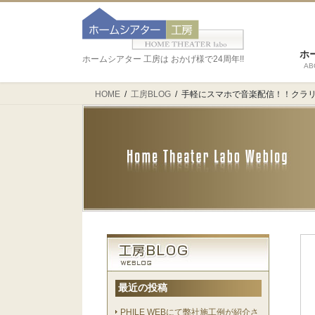
ホ
ホームシアター 工房は おかげ様で24周年!!
AB
HOME
工房BLOG
手軽にスマホで音楽配信！！クラリ
最近の投稿
PHILE WEBにて弊社施工例が紹介さ