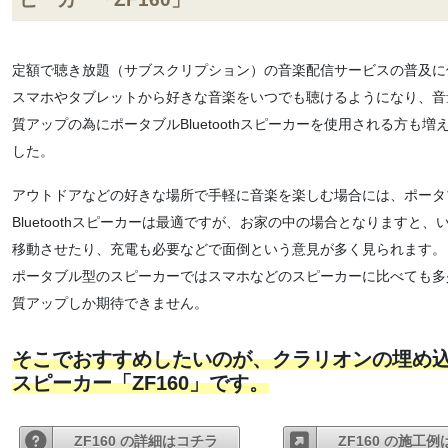
定額で聴き放題（サブスクリプション）の音楽配信サービスの普及に
スマホやタブレットから好きな音楽をいつでも聴けるようになり、音
質アップの為にポータブルBluetoothスピーカーを使用される方も増
した。
アウトドアなどの好きな場所で手軽に音楽を楽しむ場合には、ポータ
Bluetoothスピーカーは最適ですが、お家の中の場合となりますと、
移動させたり、充電も必要などで面倒という意見が多く見られます。
ポータブル型のスピーカーではスマホなどのスピーカーに比べても多
質アップしか期待できません。
そこでおすすめしたいのが、クラリオンの埋め
スピーカー「ZF160」です。
ZF160 の詳細はコチラ
ZF160 の施工