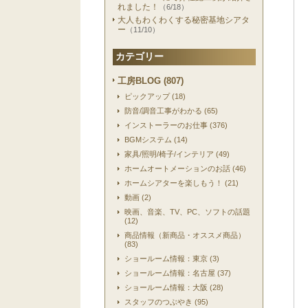
れました！
（6/18）
大人もわくわくする秘密基地シアタ
ー
（11/10）
カテゴリー
工房BLOG (807)
ピックアップ (18)
防音/調音工事がわかる (65)
インストーラーのお仕事 (376)
BGMシステム (14)
家具/照明/椅子/インテリア (49)
ホームオートメーションのお話 (46)
ホームシアターを楽しもう！ (21)
動画 (2)
映画、音楽、TV、PC、ソフトの話題
(12)
商品情報（新商品・オススメ商品）
(83)
ショールーム情報：東京 (3)
ショールーム情報：名古屋 (37)
ショールーム情報：大阪 (28)
スタッフのつぶやき (95)