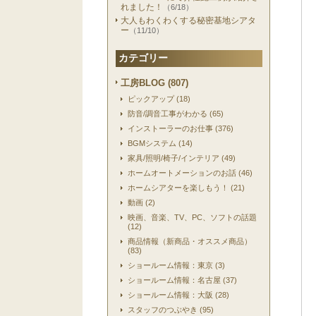
れました！
（6/18）
大人もわくわくする秘密基地シアタ
ー
（11/10）
カテゴリー
工房BLOG (807)
ピックアップ (18)
防音/調音工事がわかる (65)
インストーラーのお仕事 (376)
BGMシステム (14)
家具/照明/椅子/インテリア (49)
ホームオートメーションのお話 (46)
ホームシアターを楽しもう！ (21)
動画 (2)
映画、音楽、TV、PC、ソフトの話題
(12)
商品情報（新商品・オススメ商品）
(83)
ショールーム情報：東京 (3)
ショールーム情報：名古屋 (37)
ショールーム情報：大阪 (28)
スタッフのつぶやき (95)