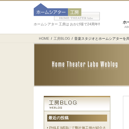
ホ
ホームシアター 工房は おかげ様で24周年!!
AB
HOME
工房BLOG
音楽スタジオとホームシアターを
最近の投稿
PHILE WEBにて弊社施工例が紹介さ