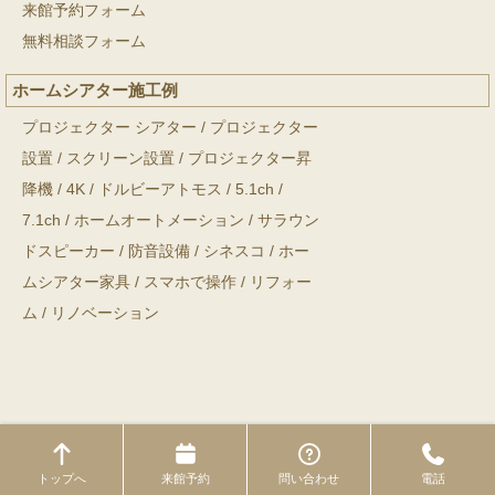
来館予約フォーム
無料相談フォーム
ホームシアター施工例
プロジェクター シアター
/
プロジェクター
設置
/
スクリーン設置
/
プロジェクター昇
降機
/
4K
/
ドルビーアトモス
/
5.1ch
/
7.1ch
/
ホームオートメーション
/
サラウン
ドスピーカー
/
防音設備
/
シネスコ
/
ホー
ムシアター家具
/
スマホで操作
/
リフォー
ム
/
リノベーション
Copyright © ホームシアター工房 All Rights Reserved.
トップへ
来館予約
問い合わせ
電話