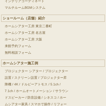
インテリアコーディネート
マルチルームBGMシステム
ショールーム（店舗）紹介
ホームシアター工房 東京二番町
ホームシアター工房 名古屋
ホームシアター工房 大阪
来館予約フォーム
無料相談フォーム
ホームシアター施工例
プロジェクター シアター
/
プロジェクター
設置
/
スクリーン設置
/
プロジェクター昇
降機
/
4K
/
ドルビーアトモス
/
5.1ch
/
7.1ch
/
ホームオートメーション
/
サラウン
ドスピーカー
/
防音設備
/
シネスコ
/
ホー
ムシアター家具
/
スマホで操作
/
リフォー