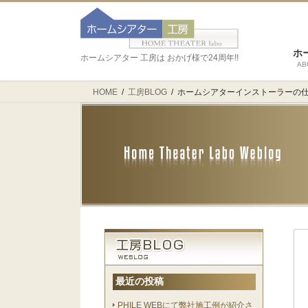
ホ
ホームシアター 工房は おかげ様で24周年!!
AB
HOME
工房BLOG
ホームシアターインストーラーの仕
最近の投稿
PHILE WEBにて弊社施工例が紹介さ