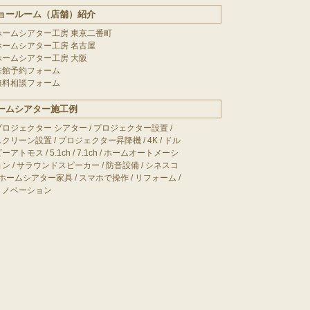
ョールーム（店舗）紹介
ホームシアター工房 東京二番町
ホームシアター工房 名古屋
ホームシアター工房 大阪
来館予約フォーム
無料相談フォーム
ームシアター施工例
プロジェクター シアター
/
プロジェクター設置
/
スクリーン設置
/
プロジェクター昇降機
/
4K
/
ドル
ビーアトモス
/
5.1ch
/
7.1ch
/
ホームオートメーシ
ョン
/
サラウンドスピーカー
/
防音設備
/
シネスコ
ホームシアター家具
/
スマホで操作
/
リフォーム
/
リノベーション