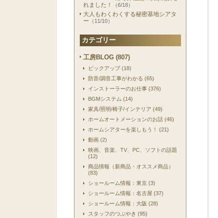
れました！
（6/18）
大人もわくわくする秘密基地シアタ
ー
（11/10）
カテゴリー
工房BLOG (807)
ピックアップ (18)
防音/調音工事がわかる (65)
インストーラーのお仕事 (376)
BGMシステム (14)
家具/照明/椅子/インテリア (49)
ホームオートメーションのお話 (46)
ホームシアターを楽しもう！ (21)
動画 (2)
映画、音楽、TV、PC、ソフトの話題
(12)
商品情報（新商品・オススメ商品）
(83)
ショールーム情報：東京 (3)
ショールーム情報：名古屋 (37)
ショールーム情報：大阪 (28)
スタッフのつぶやき (95)