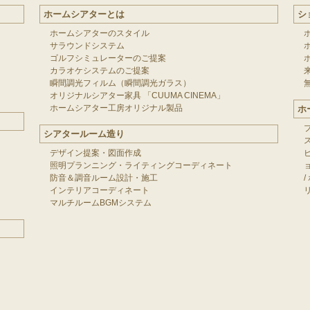
ホームシアターとは
シ
ホームシアターのスタイル
サラウンドシステム
ゴルフシミュレーターのご提案
カラオケシステムのご提案
瞬間調光フィルム（瞬間調光ガラス）
オリジナルシアター家具 「CUUMA CINEMA」
ホームシアター工房オリジナル製品
ホ
シアタールーム造り
デザイン提案・図面作成
照明プランニング・ライティングコーディネート
防音＆調音ルーム設計・施工
/
インテリアコーディネート
マルチルームBGMシステム