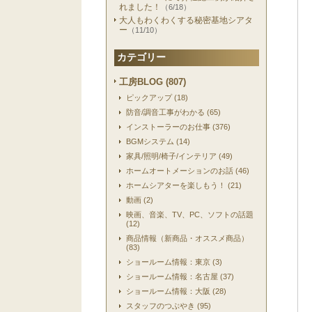
れました！
（6/18）
大人もわくわくする秘密基地シアタ
ー
（11/10）
カテゴリー
工房BLOG (807)
ピックアップ (18)
防音/調音工事がわかる (65)
インストーラーのお仕事 (376)
BGMシステム (14)
家具/照明/椅子/インテリア (49)
ホームオートメーションのお話 (46)
ホームシアターを楽しもう！ (21)
動画 (2)
映画、音楽、TV、PC、ソフトの話題
(12)
商品情報（新商品・オススメ商品）
(83)
ショールーム情報：東京 (3)
ショールーム情報：名古屋 (37)
ショールーム情報：大阪 (28)
スタッフのつぶやき (95)