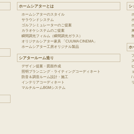
ホームシアターとは
シ
ホームシアターのスタイル
サラウンドシステム
ゴルフシミュレーターのご提案
カラオケシステムのご提案
瞬間調光フィルム（瞬間調光ガラス）
オリジナルシアター家具 「CUUMA CINEMA」
ホームシアター工房オリジナル製品
ホ
シアタールーム造り
デザイン提案・図面作成
照明プランニング・ライティングコーディネート
防音＆調音ルーム設計・施工
/
インテリアコーディネート
マルチルームBGMシステム