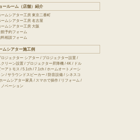
ョールーム（店舗）紹介
ホームシアター工房 東京二番町
ホームシアター工房 名古屋
ホームシアター工房 大阪
来館予約フォーム
無料相談フォーム
ームシアター施工例
プロジェクター シアター
/
プロジェクター設置
/
スクリーン設置
/
プロジェクター昇降機
/
4K
/
ドル
ビーアトモス
/
5.1ch
/
7.1ch
/
ホームオートメーシ
ョン
/
サラウンドスピーカー
/
防音設備
/
シネスコ
ホームシアター家具
/
スマホで操作
/
リフォーム
/
リノベーション