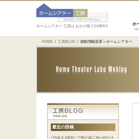
ホ
ホームシアター 工房は おかげ様で24周年!!
AB
HOME
工房BLOG
感動増幅装置＝ホームシアター
最近の投稿
PHILE WEBにて弊社施工例が紹介さ