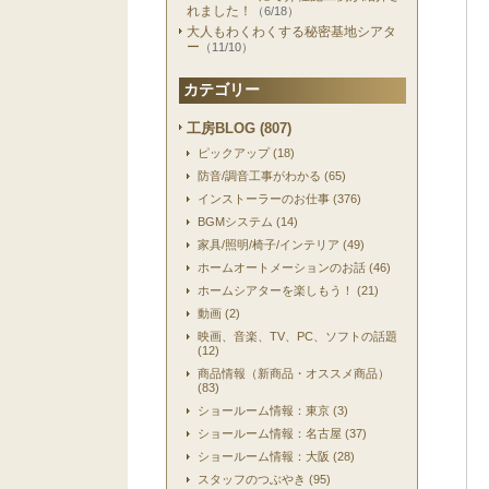
れました！
（6/18）
大人もわくわくする秘密基地シアタ
ー
（11/10）
カテゴリー
工房BLOG (807)
ピックアップ (18)
防音/調音工事がわかる (65)
インストーラーのお仕事 (376)
BGMシステム (14)
家具/照明/椅子/インテリア (49)
ホームオートメーションのお話 (46)
ホームシアターを楽しもう！ (21)
動画 (2)
映画、音楽、TV、PC、ソフトの話題
(12)
商品情報（新商品・オススメ商品）
(83)
ショールーム情報：東京 (3)
ショールーム情報：名古屋 (37)
ショールーム情報：大阪 (28)
スタッフのつぶやき (95)