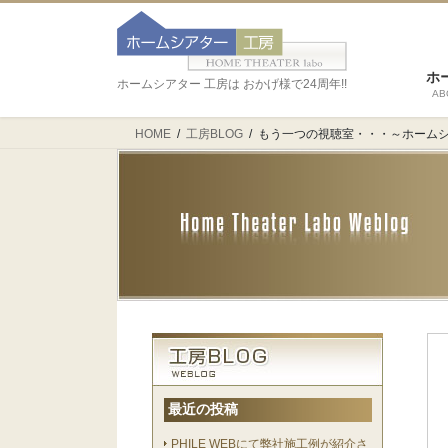
ホ
ホームシアター 工房は おかげ様で24周年!!
AB
HOME
工房BLOG
もう一つの視聴室・・・～ホーム
最近の投稿
PHILE WEBにて弊社施工例が紹介さ