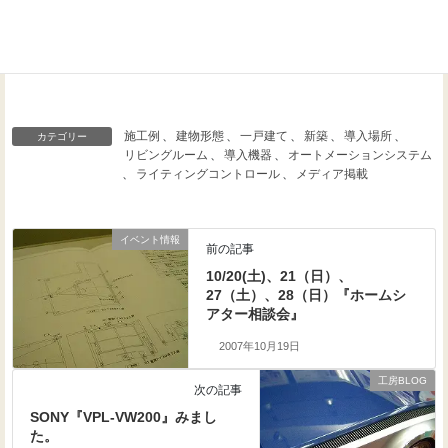
Threads
Facebook
X
施工例
、
建物形態
、
一戸建て
、
新築
、
導入場所
、
カテゴリー
リビングルーム
、
導入機器
、
オートメーションシステム
、
ライティングコントロール
、
メディア掲載
イベント情報
前の記事
10/20(土)、21（日）、
27（土）、28（日）『ホームシ
アター相談会』
2007年10月19日
工房BLOG
次の記事
SONY『VPL-VW200』みまし
た。