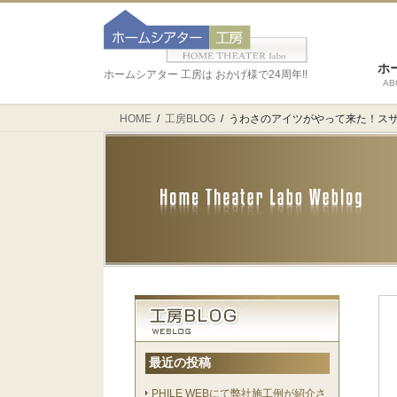
ホ
ホームシアター 工房は おかげ様で24周年!!
AB
HOME
工房BLOG
うわさのアイツがやって来た！スサノ
最近の投稿
PHILE WEBにて弊社施工例が紹介さ