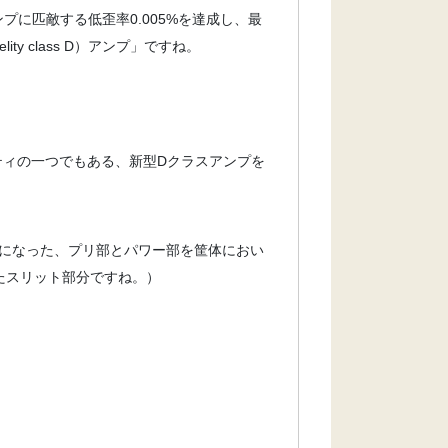
ンプに匹敵する低歪率0.005%を達成し、最
ty class D）アンプ」ですね。
ィティの一つでもある、新型Dクラスアンプを
になった、プリ部とパワー部を筐体におい
たスリット部分ですね。）