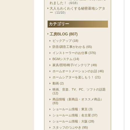
れました！
（6/18）
大人もわくわくする秘密基地シアタ
ー
（11/10）
カテゴリー
工房BLOG (807)
ピックアップ (18)
防音/調音工事がわかる (65)
インストーラーのお仕事 (376)
BGMシステム (14)
家具/照明/椅子/インテリア (49)
ホームオートメーションのお話 (46)
ホームシアターを楽しもう！ (21)
動画 (2)
映画、音楽、TV、PC、ソフトの話題
(12)
商品情報（新商品・オススメ商品）
(83)
ショールーム情報：東京 (3)
ショールーム情報：名古屋 (37)
ショールーム情報：大阪 (28)
スタッフのつぶやき (95)