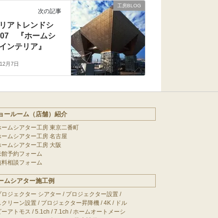
工房BLOG
次の記事
リアトレンドシ
007 『ホームシ
インテリア』
年12月7日
ョールーム（店舗）紹介
ホームシアター工房 東京二番町
ホームシアター工房 名古屋
ホームシアター工房 大阪
来館予約フォーム
無料相談フォーム
ームシアター施工例
プロジェクター シアター
/
プロジェクター設置
/
スクリーン設置
/
プロジェクター昇降機
/
4K
/
ドル
ビーアトモス
/
5.1ch
/
7.1ch
/
ホームオートメーシ