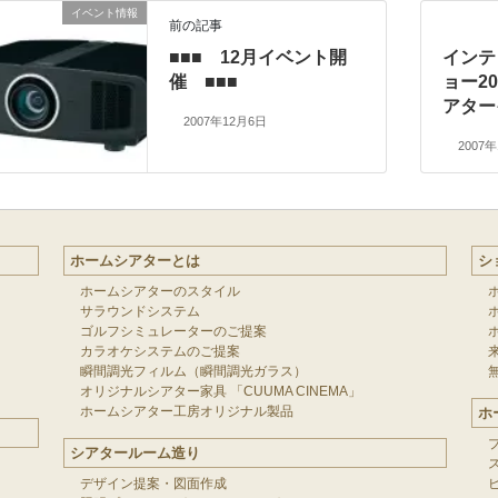
イベント情報
前の記事
■■■ 12月イベント開
インテ
催 ■■■
ョー2
アター
2007年12月6日
2007
ホームシアターとは
シ
ホームシアターのスタイル
サラウンドシステム
ゴルフシミュレーターのご提案
カラオケシステムのご提案
瞬間調光フィルム（瞬間調光ガラス）
オリジナルシアター家具 「CUUMA CINEMA」
ホームシアター工房オリジナル製品
ホ
シアタールーム造り
デザイン提案・図面作成