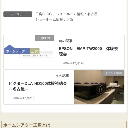
工房BLOG
、
ショールーム情報：名古屋
、
カテゴリー
ショールーム情報：大阪
工房BLOG
前の記事
EPSON EMP-TW2000 体験視
聴会
2007年12月14日
イベント情報
次の記事
ビクターDLA-HD100体験視聴会
～名古屋～
2007年12月21日
ホームシアター工房とは