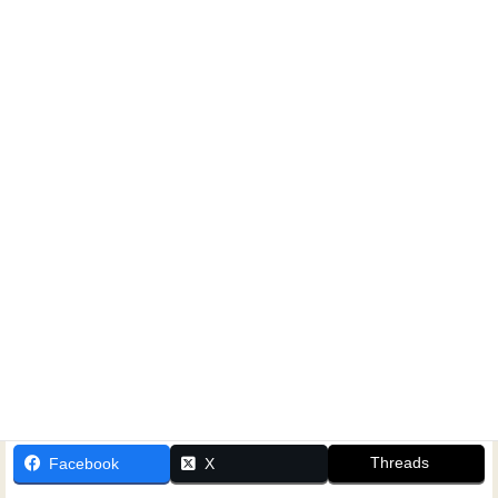
よろしくお願い致します。
ホームシアター工房 大阪 田中雅史
ホームシアターに関するご相談なら、いつでもお気軽にお
問い合わせください！
Threads
Facebook
X