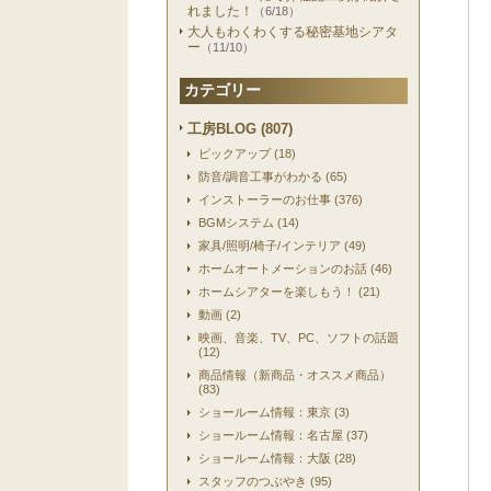
れました！
（6/18）
大人もわくわくする秘密基地シアタ
ー
（11/10）
カテゴリー
工房BLOG (807)
ピックアップ (18)
防音/調音工事がわかる (65)
インストーラーのお仕事 (376)
BGMシステム (14)
家具/照明/椅子/インテリア (49)
ホームオートメーションのお話 (46)
ホームシアターを楽しもう！ (21)
動画 (2)
映画、音楽、TV、PC、ソフトの話題
(12)
商品情報（新商品・オススメ商品）
(83)
ショールーム情報：東京 (3)
ショールーム情報：名古屋 (37)
ショールーム情報：大阪 (28)
スタッフのつぶやき (95)