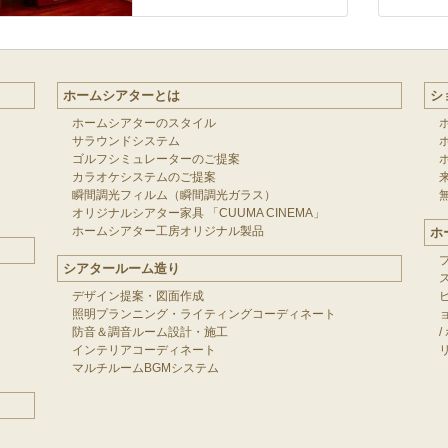
ホームシアターとは
シ
ホームシアターのスタイル
サラウンドシステム
ゴルフシミュレーターのご提案
カラオケシステムのご提案
瞬間調光フィルム（瞬間調光ガラス）
オリジナルシアター家具 「CUUMA CINEMA」
ホームシアター工房オリジナル製品
ホ
シアタールーム造り
デザイン提案・図面作成
照明プランニング・ライティングコーディネート
防音＆調音ルーム設計・施工
/
インテリアコーディネート
マルチルームBGMシステム