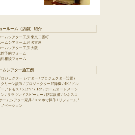
ョールーム（店舗）紹介
ホームシアター工房 東京二番町
ホームシアター工房 名古屋
ホームシアター工房 大阪
来館予約フォーム
無料相談フォーム
ームシアター施工例
プロジェクター シアター
/
プロジェクター設置
/
スクリーン設置
/
プロジェクター昇降機
/
4K
/
ドル
ビーアトモス
/
5.1ch
/
7.1ch
/
ホームオートメーシ
ョン
/
サラウンドスピーカー
/
防音設備
/
シネスコ
ホームシアター家具
/
スマホで操作
/
リフォーム
/
リノベーション