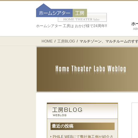
ホ
ホームシアター 工房は おかげ様で24周年!!
AB
HOME
工房BLOG
マルチゾーン、マルチルームのす
最近の投稿
PHILE WEBにて弊社施工例が紹介さ