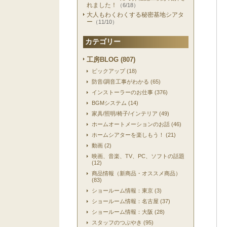
れました！
（6/18）
大人もわくわくする秘密基地シアタ
ー
（11/10）
カテゴリー
工房BLOG (807)
ピックアップ (18)
防音/調音工事がわかる (65)
インストーラーのお仕事 (376)
BGMシステム (14)
家具/照明/椅子/インテリア (49)
ホームオートメーションのお話 (46)
ホームシアターを楽しもう！ (21)
動画 (2)
映画、音楽、TV、PC、ソフトの話題
(12)
商品情報（新商品・オススメ商品）
(83)
ショールーム情報：東京 (3)
ショールーム情報：名古屋 (37)
ショールーム情報：大阪 (28)
スタッフのつぶやき (95)