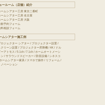
ョールーム（店舗）紹介
ホームシアター工房 東京二番町
ホームシアター工房 名古屋
ホームシアター工房 大阪
来館予約フォーム
無料相談フォーム
ームシアター施工例
プロジェクター シアター
/
プロジェクター設置
/
スクリーン設置
/
プロジェクター昇降機
/
4K
/
ドル
ビーアトモス
/
5.1ch
/
7.1ch
/
ホームオートメーシ
ョン
/
サラウンドスピーカー
/
防音設備
/
シネスコ
ホームシアター家具
/
スマホで操作
/
リフォーム
/
リノベーション