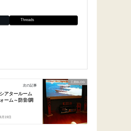
Threads
工房BLOG
次の記事
シアタールーム
ォーム～防音/調
年6月19日