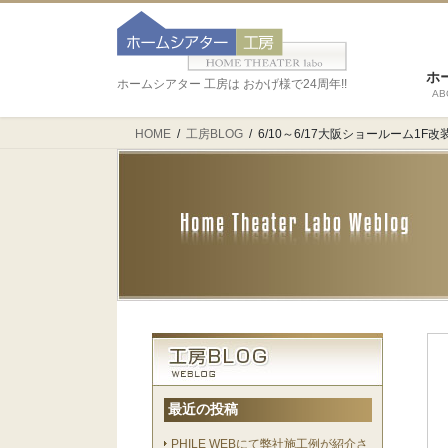
ホ
ホームシアター 工房は おかげ様で24周年!!
AB
HOME
工房BLOG
6/10～6/17大阪ショールーム1F
最近の投稿
PHILE WEBにて弊社施工例が紹介さ