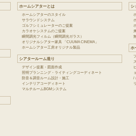
ホームシアターとは
シ
ホームシアターのスタイル
サラウンドシステム
ゴルフシミュレーターのご提案
カラオケシステムのご提案
瞬間調光フィルム（瞬間調光ガラス）
オリジナルシアター家具 「CUUMA CINEMA」
ホームシアター工房オリジナル製品
ホ
シアタールーム造り
デザイン提案・図面作成
照明プランニング・ライティングコーディネート
防音＆調音ルーム設計・施工
/
インテリアコーディネート
マルチルームBGMシステム