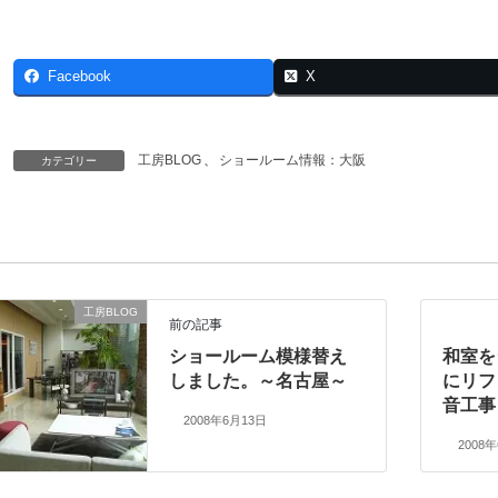
Facebook
X
工房BLOG
、
ショールーム情報：大阪
カテゴリー
工房BLOG
前の記事
ショールーム模様替え
和室を
しました。～名古屋～
にリフ
音工事
2008年6月13日
2008