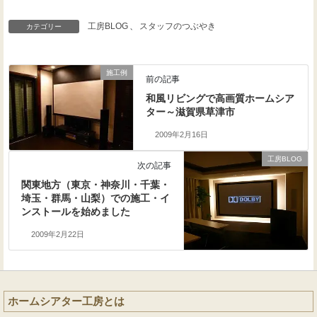
工房BLOG
、
スタッフのつぶやき
カテゴリー
施工例
前の記事
和風リビングで高画質ホームシア
ター～滋賀県草津市
2009年2月16日
工房BLOG
次の記事
関東地方（東京・神奈川・千葉・
埼玉・群馬・山梨）での施工・イ
ンストールを始めました
2009年2月22日
ホームシアター工房とは