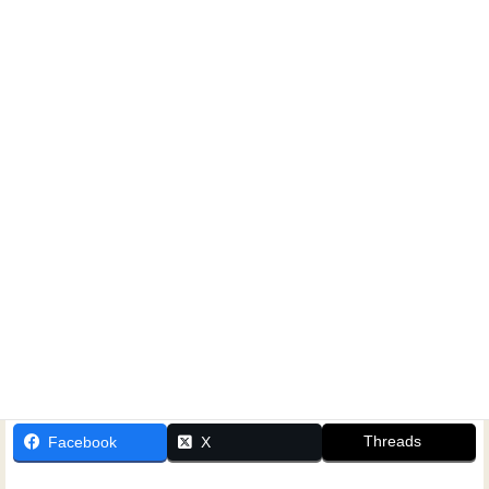
ホームシアター工房 大阪 田中雅史
ホームシアターに関するご相談なら、いつでもお気軽にお
問い合わせください！
Threads
Facebook
X