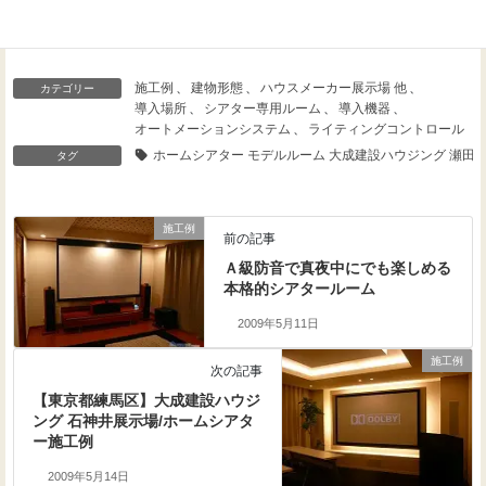
施工例
、
建物形態
、
ハウスメーカー展示場 他
、
カテゴリー
導入場所
、
シアター専用ルーム
、
導入機器
、
オートメーションシステム
、
ライティングコントロール
ホームシアター モデルルーム 大成建設ハウジング 瀬田
タグ
施工例
前の記事
Ａ級防音で真夜中にでも楽しめる
本格的シアタールーム
2009年5月11日
施工例
次の記事
【東京都練馬区】大成建設ハウジ
ング 石神井展示場/ホームシアタ
ー施工例
2009年5月14日