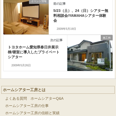
イベント情報
前の記事
5/23（土）、24（日）シアター無
料相談会/YAMAHAシアター体験
会
2009年5月19日
施工例
次の記事
トヨタホーム愛知県春日井展示
棟/寝室に導入したプライベート
シアター
2009年5月26日
ホームシアター工房とは
よくある質問 ホームシアターQ&A
ホームシアター工房の仕事
ホームシアター工房の信頼と実績