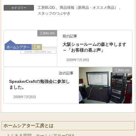
工房BLOG
、
商品情報（新商品・オススメ商品）
、
カテゴリー
スタッフのつぶやき
工房BLOG
前の記事
大阪ショールームの森と申します
～「お客様の喜ぶ声」
2009年7月18日
工房BLOG
次の記事
SpeakerCraftの勉強会に参加し
ました。
2009年7月25日
ホームシアター工房とは
よくある質問 ホームシアターQ&A