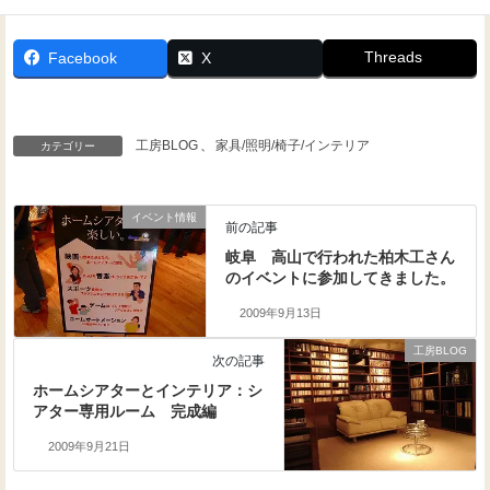
Threads
Facebook
X
工房BLOG
、
家具/照明/椅子/インテリア
カテゴリー
イベント情報
前の記事
岐阜 高山で行われた柏木工さん
のイベントに参加してきました。
2009年9月13日
工房BLOG
次の記事
ホームシアターとインテリア：シ
アター専用ルーム 完成編
2009年9月21日