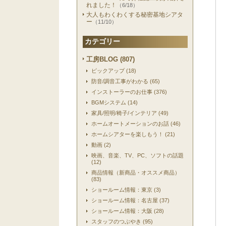
れました！
（6/18）
大人もわくわくする秘密基地シアタ
ー
（11/10）
カテゴリー
工房BLOG (807)
ピックアップ (18)
防音/調音工事がわかる (65)
インストーラーのお仕事 (376)
BGMシステム (14)
家具/照明/椅子/インテリア (49)
ホームオートメーションのお話 (46)
ホームシアターを楽しもう！ (21)
動画 (2)
映画、音楽、TV、PC、ソフトの話題
(12)
商品情報（新商品・オススメ商品）
(83)
ショールーム情報：東京 (3)
ショールーム情報：名古屋 (37)
ショールーム情報：大阪 (28)
スタッフのつぶやき (95)