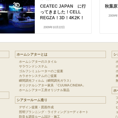
CEATEC JAPAN に行
秋葉原
ってきました！CELL
2009
REGZA！3D！4K2K！
2009年10月22日
ホームシアターとは
シ
ホームシアターのスタイル
サラウンドシステム
ゴルフシミュレーターのご提案
カラオケシステムのご提案
瞬間調光フィルム（瞬間調光ガラス）
オリジナルシアター家具 「CUUMA CINEMA」
ホームシアター工房オリジナル製品
ホ
シアタールーム造り
デザイン提案・図面作成
照明プランニング・ライティングコーディネート
防音＆調音ルーム設計・施工
/