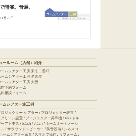
で開催。音展。
年11月22日
ョールーム（店舗）紹介
ホームシアター工房 東京二番町
ホームシアター工房 名古屋
ホームシアター工房 大阪
来館予約フォーム
無料相談フォーム
ームシアター施工例
プロジェクター シアター
/
プロジェクター設置
/
スクリーン設置
/
プロジェクター昇降機
/
4K
/
ドル
ビーアトモス
/
5.1ch
/
7.1ch
/
ホームオートメーシ
ョン
/
サラウンドスピーカー
/
防音設備
/
シネスコ
ホームシアター家具
/
スマホで操作
/
リフォーム
/