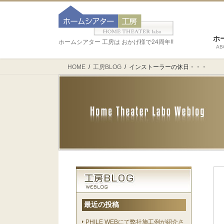
ホ
ホームシアター 工房は おかげ様で24周年!!
AB
HOME
工房BLOG
インストーラーの休日・・・
最近の投稿
PHILE WEBにて弊社施工例が紹介さ