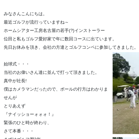
みなさんこんにちは。
最近ゴルフが流行っていますね～
ホームシアター工房名古屋の若手(?)インストーラー
位田と私もゴルフ愛好家で年に数回コースに出ています。
先日お休みを頂き、会社の方達とゴルフコンペに参加してきました。
始球式・・・
当社のお偉いさん達に並んで打って頂きました。
真中が社長!
僕はカメラマンだったので、ボールの行方はわかりま
せんが
とりあえず
『ナイッショーォォォ！』
緊張のひと時が終わり、
さて本番・・・