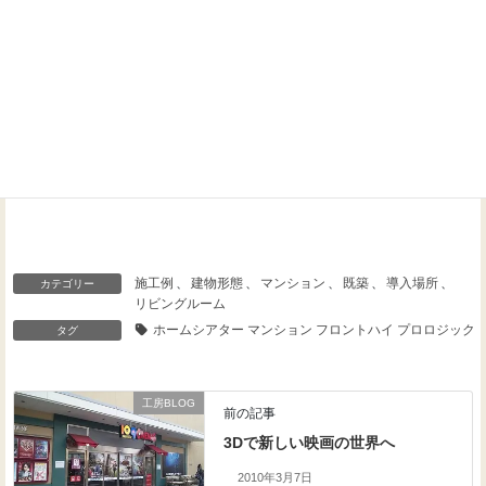
Threads
Facebook
X
施工例
、
建物形態
、
マンション
、
既築
、
導入場所
、
カテゴリー
リビングルーム
ホームシアター マンション フロントハイ プロロジック2
タグ
工房BLOG
前の記事
3Dで新しい映画の世界へ
2010年3月7日