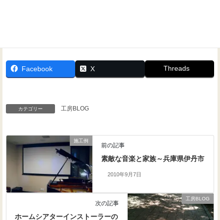
Threads
Facebook
X
工房BLOG
カテゴリー
施工例
前の記事
素敵な音楽と家族～兵庫県伊丹市
2010年9月7日
工房BLOG
次の記事
ホームシアターインストーラーの