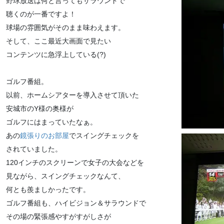
野球放送は何と言ってもサラウンドで
聴くのが一番ですよ！
球場の雰囲気がそのまま味わえます。
そして、ここ最近大画面で見たい
コンテンツに急浮上している(?)
ゴルフ番組。
以前、ホームシアターを導入させて頂いた
安城市のY様の奥様が
ゴルフにはまっていたなぁ。
あの
鏡張りのお部屋
でスイングチェックを
されていました。
120インチのスクリーンで女子の大会などを
見ながら、スイングチェックなんて、
何とも羨ましかったです。
ゴルフ番組も、ハイビジョン＆サラウンドで
その場の緊張感やすがすがしさが