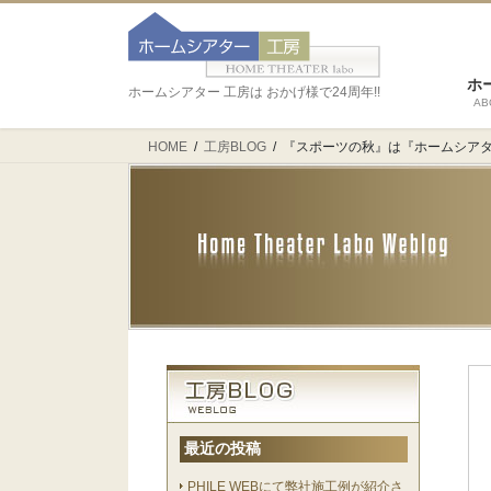
ホ
ホームシアター 工房は おかげ様で24周年!!
AB
HOME
工房BLOG
『スポーツの秋』は『ホームシアタ
最近の投稿
PHILE WEBにて弊社施工例が紹介さ