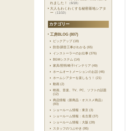
れました！
（6/18）
大人もわくわくする秘密基地シアタ
ー
（11/10）
カテゴリー
工房BLOG (807)
ピックアップ (18)
防音/調音工事がわかる (65)
インストーラーのお仕事 (376)
BGMシステム (14)
家具/照明/椅子/インテリア (49)
ホームオートメーションのお話 (46)
ホームシアターを楽しもう！ (21)
動画 (2)
映画、音楽、TV、PC、ソフトの話題
(12)
商品情報（新商品・オススメ商品）
(83)
ショールーム情報：東京 (3)
ショールーム情報：名古屋 (37)
ショールーム情報：大阪 (28)
スタッフのつぶやき (95)