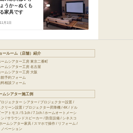
ょうか～ぬくも
る家具です
年11月1日
ョールーム（店舗）紹介
ホームシアター工房 東京二番町
ホームシアター工房 名古屋
ホームシアター工房 大阪
来館予約フォーム
無料相談フォーム
ームシアター施工例
プロジェクター シアター
/
プロジェクター設置
/
スクリーン設置
/
プロジェクター昇降機
/
4K
/
ドル
ビーアトモス
/
5.1ch
/
7.1ch
/
ホームオートメーシ
ョン
/
サラウンドスピーカー
/
防音設備
/
シネスコ
ホームシアター家具
/
スマホで操作
/
リフォーム
/
リノベーション