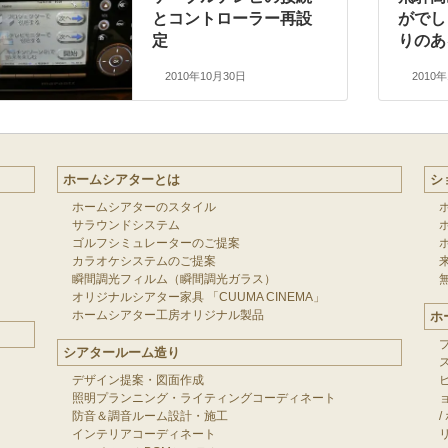
とコントローラー再設
がでし
定
りのあ
2010年10月30日
2010
ホームシアターとは
シ
ホームシアターのスタイル
サラウンドシステム
ゴルフシミュレーターのご提案
カラオケシステムのご提案
瞬間調光フィルム（瞬間調光ガラス）
オリジナルシアター家具 「CUUMA CINEMA」
ホームシアター工房オリジナル製品
ホ
シアタールーム造り
デザイン提案・図面作成
照明プランニング・ライティングコーディネート
防音＆調音ルーム設計・施工
/
インテリアコーディネート