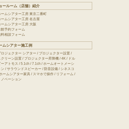
ョールーム（店舗）紹介
ホームシアター工房 東京二番町
ホームシアター工房 名古屋
ホームシアター工房 大阪
来館予約フォーム
無料相談フォーム
ームシアター施工例
プロジェクター シアター
/
プロジェクター設置
/
スクリーン設置
/
プロジェクター昇降機
/
4K
/
ドル
ビーアトモス
/
5.1ch
/
7.1ch
/
ホームオートメーシ
ョン
/
サラウンドスピーカー
/
防音設備
/
シネスコ
ホームシアター家具
/
スマホで操作
/
リフォーム
/
リノベーション