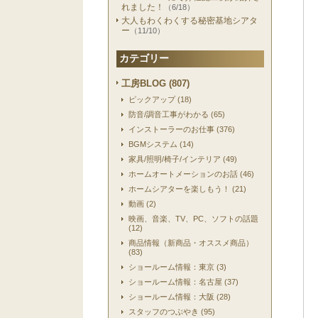
れました！
（6/18）
大人もわくわくする秘密基地シアタ
ー
（11/10）
カテゴリー
工房BLOG (807)
ピックアップ (18)
防音/調音工事がわかる (65)
インストーラーのお仕事 (376)
BGMシステム (14)
家具/照明/椅子/インテリア (49)
ホームオートメーションのお話 (46)
ホームシアターを楽しもう！ (21)
動画 (2)
映画、音楽、TV、PC、ソフトの話題
(12)
商品情報（新商品・オススメ商品）
(83)
ショールーム情報：東京 (3)
ショールーム情報：名古屋 (37)
ショールーム情報：大阪 (28)
スタッフのつぶやき (95)