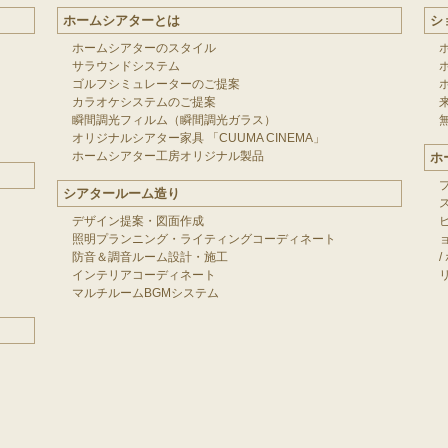
ホームシアターとは
シ
ホームシアターのスタイル
サラウンドシステム
ゴルフシミュレーターのご提案
カラオケシステムのご提案
瞬間調光フィルム（瞬間調光ガラス）
オリジナルシアター家具 「CUUMA CINEMA」
ホームシアター工房オリジナル製品
ホ
シアタールーム造り
デザイン提案・図面作成
照明プランニング・ライティングコーディネート
防音＆調音ルーム設計・施工
/
インテリアコーディネート
マルチルームBGMシステム