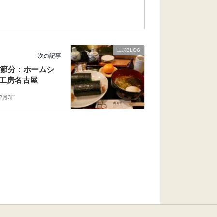
工房BLOG
次の記事
日節分：ホームシ
工房名古屋
年2月3日