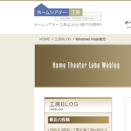
ホ
ホームシアター 工房は おかげ様で24周年!!
AB
HOME
工房BLOG
Windows Vista発売
最近の投稿
PHILE WEBにて弊社施工例が紹介さ