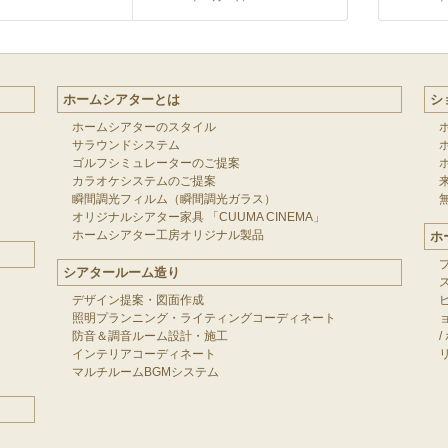
ホームシアターとは
シ
ホームシアターのスタイル
サラウンドシステム
ゴルフシミュレーターのご提案
カラオケシステムのご提案
瞬間調光フィルム（瞬間調光ガラス）
オリジナルシアター家具 「CUUMA CINEMA」
ホームシアター工房オリジナル製品
ホ
シアタールーム造り
デザイン提案・図面作成
照明プランニング・ライティングコーディネート
防音＆調音ルーム設計・施工
/
インテリアコーディネート
マルチルームBGMシステム