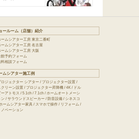
ョールーム（店舗）紹介
ホームシアター工房 東京二番町
ホームシアター工房 名古屋
ホームシアター工房 大阪
来館予約フォーム
無料相談フォーム
ームシアター施工例
プロジェクター シアター
/
プロジェクター設置
/
スクリーン設置
/
プロジェクター昇降機
/
4K
/
ドル
ビーアトモス
/
5.1ch
/
7.1ch
/
ホームオートメーシ
ョン
/
サラウンドスピーカー
/
防音設備
/
シネスコ
ホームシアター家具
/
スマホで操作
/
リフォーム
/
リノベーション