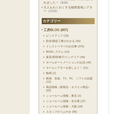
れました！
（6/18）
大人もわくわくする秘密基地シアタ
ー
（11/10）
カテゴリー
工房BLOG (807)
ピックアップ (18)
防音/調音工事がわかる (65)
インストーラーのお仕事 (376)
BGMシステム (14)
家具/照明/椅子/インテリア (49)
ホームオートメーションのお話 (46)
ホームシアターを楽しもう！ (21)
動画 (2)
映画、音楽、TV、PC、ソフトの話題
(12)
商品情報（新商品・オススメ商品）
(83)
ショールーム情報：東京 (3)
ショールーム情報：名古屋 (37)
ショールーム情報：大阪 (28)
スタッフのつぶやき (95)