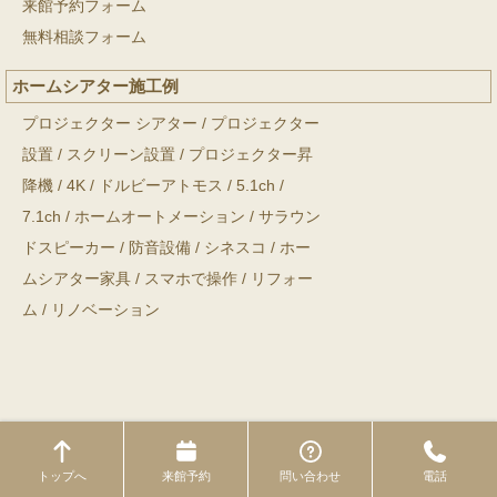
来館予約フォーム
無料相談フォーム
ホームシアター施工例
プロジェクター シアター
/
プロジェクター
設置
/
スクリーン設置
/
プロジェクター昇
降機
/
4K
/
ドルビーアトモス
/
5.1ch
/
7.1ch
/
ホームオートメーション
/
サラウン
ドスピーカー
/
防音設備
/
シネスコ
/
ホー
ムシアター家具
/
スマホで操作
/
リフォー
ム
/
リノベーション
Copyright © ホームシアター工房 All Rights Reserved.
トップへ
来館予約
問い合わせ
電話