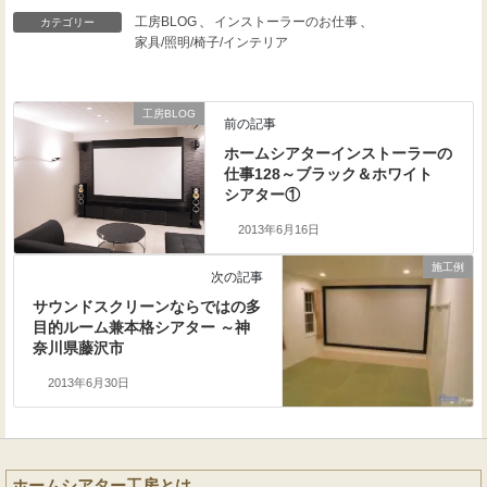
工房BLOG
、
インストーラーのお仕事
、
カテゴリー
家具/照明/椅子/インテリア
工房BLOG
前の記事
ホームシアターインストーラーの
仕事128～ブラック＆ホワイト
シアター①
2013年6月16日
施工例
次の記事
サウンドスクリーンならではの多
目的ルーム兼本格シアター ～神
奈川県藤沢市
2013年6月30日
ホームシアター工房とは