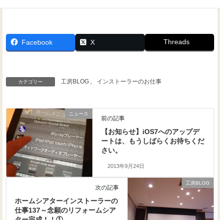
Threads
Facebook
X
工房BLOG
、
インストーラーのお仕事
カテゴリー
ニュース
前の記事
【お知らせ】iOS7へのアップデ
ートは、もうしばらくお待ちくだ
さい。
2013年9月24日
工房BLOG
次の記事
ホームシアターインストーラーの
仕事137～念願のリフォームシア
ター完成！！①