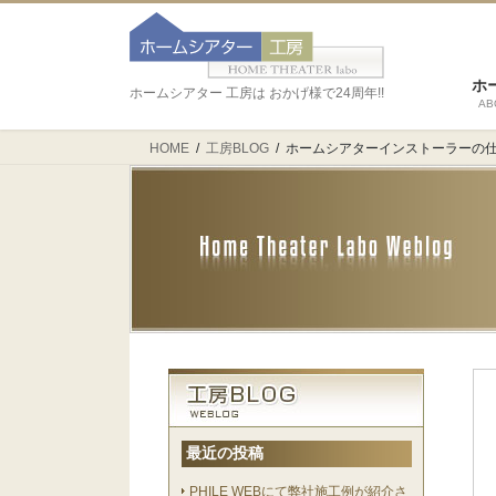
ホ
ホームシアター 工房は おかげ様で24周年!!
AB
HOME
工房BLOG
ホームシアターインストーラーの仕
最近の投稿
PHILE WEBにて弊社施工例が紹介さ