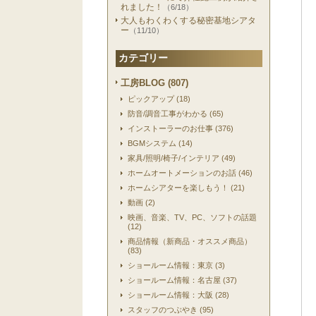
れました！
（6/18）
大人もわくわくする秘密基地シアタ
ー
（11/10）
カテゴリー
工房BLOG (807)
ピックアップ (18)
防音/調音工事がわかる (65)
インストーラーのお仕事 (376)
BGMシステム (14)
家具/照明/椅子/インテリア (49)
ホームオートメーションのお話 (46)
ホームシアターを楽しもう！ (21)
動画 (2)
映画、音楽、TV、PC、ソフトの話題
(12)
商品情報（新商品・オススメ商品）
(83)
ショールーム情報：東京 (3)
ショールーム情報：名古屋 (37)
ショールーム情報：大阪 (28)
スタッフのつぶやき (95)