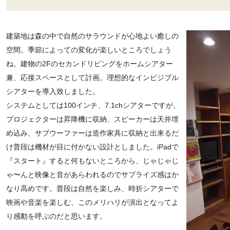
建築地は森の中で自然のサラウンドが心地よい癒しの
空間。季節によっての変化が楽しいところでしょう
ね。建物の2Fのセカンドリビングをホームシアター
兼、応接スペースとして計画。理想的なインビジブル
シアターを導入致しました。
システムとしては100インチ、7.1chシアターですが、
プロジェクターは昇降機に収納、スピーカーは天井埋
め込み、サブウーファーは造作家具に収納と出来るだ
け普段は機材が目に付かない設計としました。iPadで
『スタート』すると何もないところから、じゃじゃじ
ゃ〜んと映像と音があらわれるのでサプライズ感はか
なり高めです。普段は自然を楽しみ、時折シアターで
映画や音楽を楽しむ、このメリハリが演出となってよ
り感動を呼ぶのだと思います。