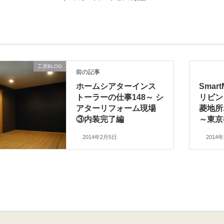
工房BLOG
前の記事
ホームシアターインス
Smar
トーラーの仕事148～ シ
リビン
アターリフォーム現場
菱地所
③内装完了編
～東京
2014年2月5日
2014