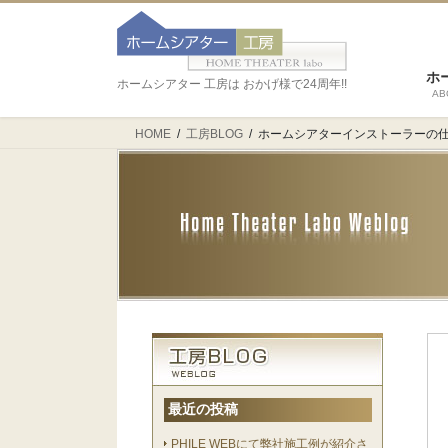
ホ
ホームシアター 工房は おかげ様で24周年!!
AB
HOME
工房BLOG
ホームシアターインストーラーの仕
最近の投稿
PHILE WEBにて弊社施工例が紹介さ