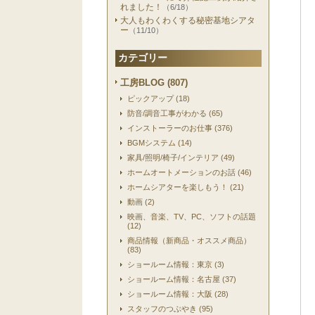
れました！
（6/18）
大人もわくわくする秘密基地シアタ
ー
（11/10）
カテゴリー
工房BLOG (807)
ピックアップ (18)
防音/調音工事がわかる (65)
インストーラーのお仕事 (376)
BGMシステム (14)
家具/照明/椅子/インテリア (49)
ホームオートメーションのお話 (46)
ホームシアターを楽しもう！ (21)
動画 (2)
映画、音楽、TV、PC、ソフトの話題
(12)
商品情報（新商品・オススメ商品）
(83)
ショールーム情報：東京 (3)
ショールーム情報：名古屋 (37)
ショールーム情報：大阪 (28)
スタッフのつぶやき (95)