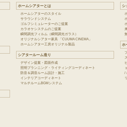
ホームシアターとは
シ
ホームシアターのスタイル
サラウンドシステム
ゴルフシミュレーターのご提案
カラオケシステムのご提案
瞬間調光フィルム（瞬間調光ガラス）
オリジナルシアター家具 「CUUMA CINEMA」
ホームシアター工房オリジナル製品
ホ
シアタールーム造り
デザイン提案・図面作成
照明プランニング・ライティングコーディネート
防音＆調音ルーム設計・施工
/
インテリアコーディネート
マルチルームBGMシステム