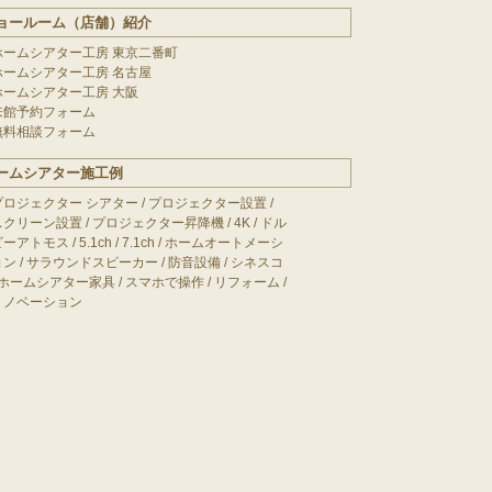
ョールーム（店舗）紹介
ホームシアター工房 東京二番町
ホームシアター工房 名古屋
ホームシアター工房 大阪
来館予約フォーム
無料相談フォーム
ームシアター施工例
プロジェクター シアター
/
プロジェクター設置
/
スクリーン設置
/
プロジェクター昇降機
/
4K
/
ドル
ビーアトモス
/
5.1ch
/
7.1ch
/
ホームオートメーシ
ョン
/
サラウンドスピーカー
/
防音設備
/
シネスコ
ホームシアター家具
/
スマホで操作
/
リフォーム
/
リノベーション