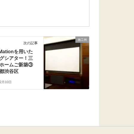
施工例
次の記事
tMationを用いた
グシアター！三
ホームご新築③
都渋谷区
年2月10日