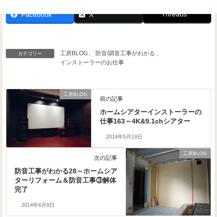
Threads
Facebook
X
工房BLOG
、
防音/調音工事がわかる
、
カテゴリー
インストーラーのお仕事
工房BLOG
前の記事
ホームシアターインストーラーの
仕事163～4K&9.1chシアター
2014年5月19日
工房BLOG
次の記事
防音工事がわかる28～ホームシア
ターリフォーム＆防音工事③解体
完了
2014年6月8日