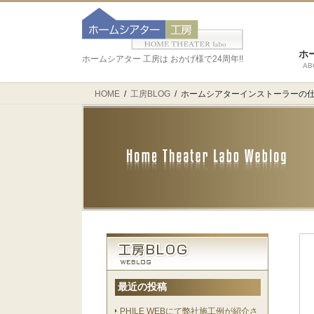
ホ
ホームシアター 工房は おかげ様で24周年!!
AB
HOME
工房BLOG
ホームシアターインストーラーの仕
最近の投稿
PHILE WEBにて弊社施工例が紹介さ