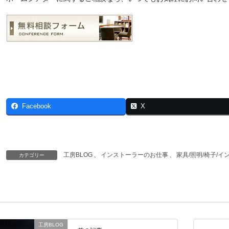
Facebook
X
工房BLOG
、
インストーラーのお仕事
、
家具/照明/椅子/イ
カテゴリー
工房BLOG