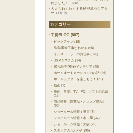
れました！
（6/18）
大人もわくわくする秘密基地シアタ
ー
（11/10）
カテゴリー
工房BLOG (807)
ピックアップ (18)
防音/調音工事がわかる (65)
インストーラーのお仕事 (376)
BGMシステム (14)
家具/照明/椅子/インテリア (49)
ホームオートメーションのお話 (46)
ホームシアターを楽しもう！ (21)
動画 (2)
映画、音楽、TV、PC、ソフトの話題
(12)
商品情報（新商品・オススメ商品）
(83)
ショールーム情報：東京 (3)
ショールーム情報：名古屋 (37)
ショールーム情報：大阪 (28)
スタッフのつぶやき (95)