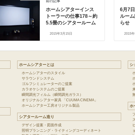
前の記事
ホームシアターインス
6月7日
トーラーの仕事178～約
ルーム
5.5畳のシアタールーム
らせ
2015年3月15日
2015
ホームシアターとは
シ
ホームシアターのスタイル
サラウンドシステム
ゴルフシミュレーターのご提案
カラオケシステムのご提案
瞬間調光フィルム（瞬間調光ガラス）
オリジナルシアター家具 「CUUMA CINEMA」
ホームシアター工房オリジナル製品
ホ
シアタールーム造り
デザイン提案・図面作成
照明プランニング・ライティングコーディネート