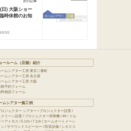
次の記事
(日) 大阪ショー
臨時休館のお知
年6月5日
ョールーム（店舗）紹介
ホームシアター工房 東京二番町
ホームシアター工房 名古屋
ホームシアター工房 大阪
来館予約フォーム
無料相談フォーム
ームシアター施工例
プロジェクター シアター
/
プロジェクター設置
/
スクリーン設置
/
プロジェクター昇降機
/
4K
/
ドル
ビーアトモス
/
5.1ch
/
7.1ch
/
ホームオートメーシ
ョン
/
サラウンドスピーカー
/
防音設備
/
シネスコ