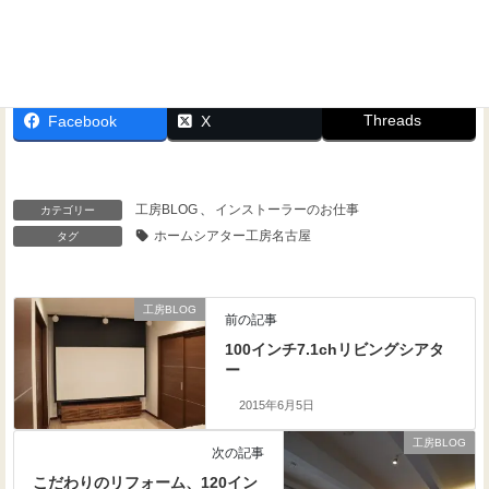
Threads
Facebook
X
工房BLOG
、
インストーラーのお仕事
カテゴリー
ホームシアター工房名古屋
タグ
工房BLOG
前の記事
100インチ7.1chリビングシアタ
ー
2015年6月5日
工房BLOG
次の記事
こだわりのリフォーム、120イン