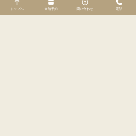
リフォームでホームシアターを
トップへ
来館予約
問い合わせ
電話
シアター工房オリジナル製品
5年間延長保証
ホームシアターの完成フロー
ホームオートメーション
スマートスピーカー（AIスピーカー）
ホームシアターとは
ホームシアターのスタイル
サラウンドシステム
ゴルフシミュレーターのご提案
カラオケシステムのご提案
瞬間調光フィルム（瞬間調光ガラス）
オリジナルシアター家具 「CUUMA CINEMA」
ホームシアター工房オリジナル製品