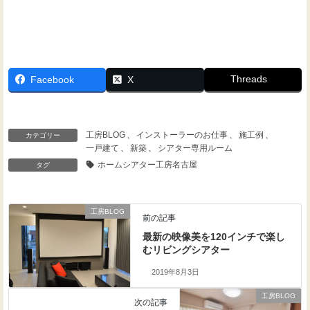
Threads
Facebook
X
工房BLOG
、
インストーラーのお仕事
、
施工例
、
カテゴリー
一戸建て
、
新築
、
シアター専用ルーム
ホームシアター工房名古屋
タグ
工房BLOG
前の記事
最新の映像美を120インチで楽し
むリビングシアター
2019年8月3日
工房BLOG
次の記事